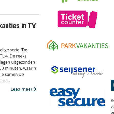
kanties in TV
elige serie “De
RTL 4. De reeks
dagen uitgezonden
 30 minuten, waarin
 die samen op
rie...
Lees meer
R
v
e