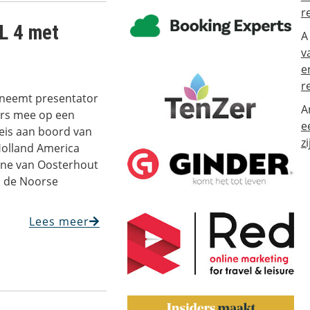
r
TL 4 met
A
v
e
r
neemt presentator
A
kers mee op een
e
eis aan boord van
zi
olland America
ène van Oosterhout
n de Noorse
Lees meer