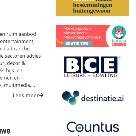
n
een ruim aanbod
 entertainment,
edia branche.
de sectoren advies
ur, decor &
k, hijs- en
temen en
, multimedia,...
Lees meer
euwe