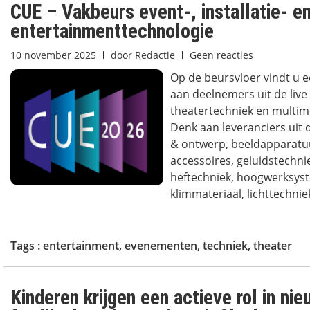
CUE – Vakbeurs event-, installatie- e
entertainmenttechnologie
10 november 2025
door
Redactie
Geen reacties
Op de beursvloer vindt u 
aan deelnemers uit de live
theatertechniek en multim
Denk aan leveranciers uit 
& ontwerp, beeldapparatu
accessoires, geluidstechnie
heftechniek, hoogwerksys
klimmateriaal, lichttechniek
Tags :
entertainment
,
evenementen
,
techniek
,
theater
Kinderen krijgen een actieve rol in ni