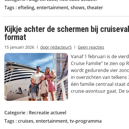
Tags :
efteling
,
entertainment
,
shows
,
theater
Kijkje achter de schermen bij cruiseva
format
15 januari 2026
door
redacteur5
Geen reacties
Vanaf 1 februari is de vierd
Cruise Familie” te zien op 
wordt gedurende vier zon
in overzichten van telkens
één familie centraal staat
cruise-avontuur gaat. De se
Categorie :
Recreatie actueel
Tags :
cruises
,
entertainment
,
tv-programma