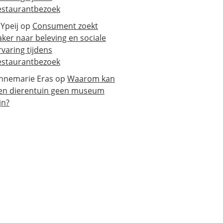
estaurantbezoek
 Ypeij
op
Consument zoekt
aker naar beleving en sociale
rvaring tijdens
estaurantbezoek
nnemarie Eras
op
Waarom kan
en dierentuin geen museum
jn?