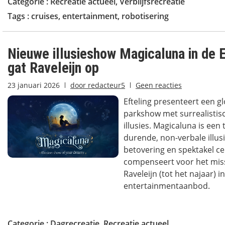
Categorie :
Recreatie actueel
,
Verblijfsrecreatie
Tags :
cruises
,
entertainment
,
robotisering
Nieuwe illusieshow Magicaluna in de E
gat Raveleijn op
23 januari 2026
door
redacteur5
Geen reacties
Efteling presenteert een 
parkshow met surrealistis
illusies. Magicaluna is een
durende, non-verbale illu
betovering en spektakel ce
compenseert voor het mis
Raveleijn (tot het najaar) i
entertainmentaanbod.
Categorie :
Dagrecreatie
,
Recreatie actueel