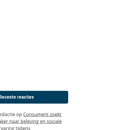
Recente reacties
edactie
op
Consument zoekt
aker naar beleving en sociale
rvaring tijdens