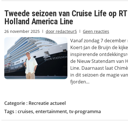
Tweede seizoen van Cruise Life op R
Holland America Line
26 november 2025
door
redacteur5
Geen reacties
Vanaf zondag 7 december 
Koert-Jan de Bruijn de kij
inspirerende ontdekkingsr
de Nieuw Statendam van H
Line. Daarnaast laat Chim
in dit seizoen de magie va
fjorden...
Categorie :
Recreatie actueel
Tags :
cruises
,
entertainment
,
tv-programma