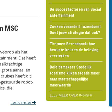
De succesfactoren van Social
Entertainment
van MSC
Zoeken verandert razendsnel.
Doet jouw strategie dat ook?
Thermen Berendonck: hoe
bewuste keuzes de beleving
 voorop als het
versterken
tainment. Dat heeft
aalkrachtige
Beleidsmakers Stedelijk
grote aantallen
toerisme kijken steeds meer
ruises heeft dit
naar maatschappelijke
I-gestuurde robot­
meerwaarde
cs, die
LEES MEER OVER INSIGHT
Lees meer