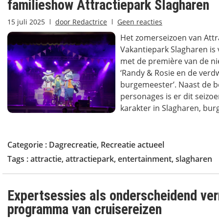
familieshow Attractiepark Slagharen
15 juli 2025
door
Redactrice
Geen reacties
Het zomerseizoen van Attra
Vakantiepark Slagharen is 
met de première van de n
‘Randy & Rosie en de ver
burgemeester’. Naast de 
personages is er dit seizo
karakter in Slagharen, burg
Categorie :
Dagrecreatie
,
Recreatie actueel
Tags :
attractie
,
attractiepark
,
entertainment
,
slagharen
Expertsessies als onderscheidend ver
programma van cruisereizen