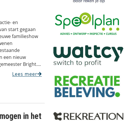
ctie- en
van start gegaan
ieuwe familieshow
dwenen
bestaande
en een nieuw
emeester Bright....
Lees meer
mogen in het