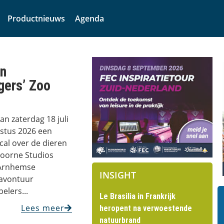
Productnieuws
Agenda
in
gers’ Zoo
an zaterdag 18 juli
stus 2026 een
cal over de dieren
Hoorne Studios
 Arnhemse
INSIGHT
avontuur
elers...
Le Brasilia in Frankrijk
Lees meer
heropent na verwoestende
natuurbrand