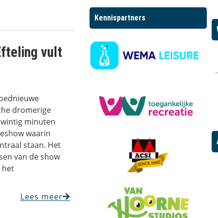
Kennispartners
fteling vult
gloednieuwe
che dromerige
 twintig minuten
sieshow waarin
ntraal staan. Het
sen van de show
n het
Lees meer