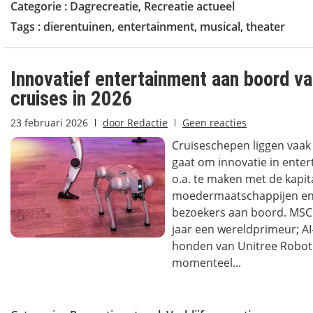
Categorie :
Dagrecreatie
,
Recreatie actueel
Tags :
dierentuinen
,
entertainment
,
musical
,
theater
Innovatief entertainment aan boord 
cruises in 2026
23 februari 2026
door
Redactie
Geen reacties
Cruiseschepen liggen vaak
gaat om innovatie in enter
o.a. te maken met de kapit
moedermaatschappijen en 
bezoekers aan boord. MSC c
jaar een wereldprimeur; A
honden van Unitree Roboti
momenteel...