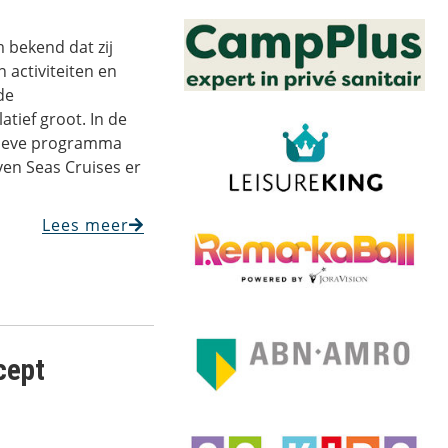
 bekend dat zij
 activiteiten en
de
latief groot. In de
usieve programma
ven Seas Cruises er
Lees meer
cept