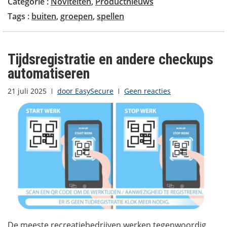
Categorie :
Noviteiten
,
Productnieuws
Tags :
buiten
,
groepen
,
spellen
Tijdsregistratie en andere checkups
automatiseren
21 juli 2025
door
EasySecure
Geen reacties
De meeste recreatiebedrijven werken tegenwoordig