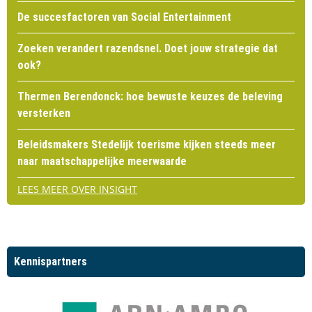
De succesfactoren van Social Entertainment
Zoeken verandert razendsnel. Doet jouw strategie dat
ook?
Thermen Berendonck: hoe bewuste keuzes de beleving
versterken
Beleidsmakers Stedelijk toerisme kijken steeds meer
naar maatschappelijke meerwaarde
LEES MEER OVER INSIGHT
Kennispartners