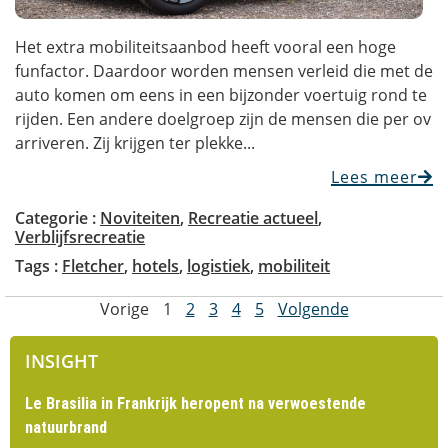
Het extra mobiliteitsaanbod heeft vooral een hoge
funfactor. Daardoor worden mensen verleid die met de
auto komen om eens in een bijzonder voertuig rond te
rijden. Een andere doelgroep zijn de mensen die per ov
arriveren. Zij krijgen ter plekke...
Lees meer
Categorie :
Noviteiten
,
Recreatie actueel
,
Verblijfsrecreatie
Tags :
Fletcher
,
hotels
,
logistiek
,
mobiliteit
Vorige
1
2
3
4
5
Volgende
INSIGHT
Le Brasilia in Frankrijk heropent na verwoestende
natuurbrand