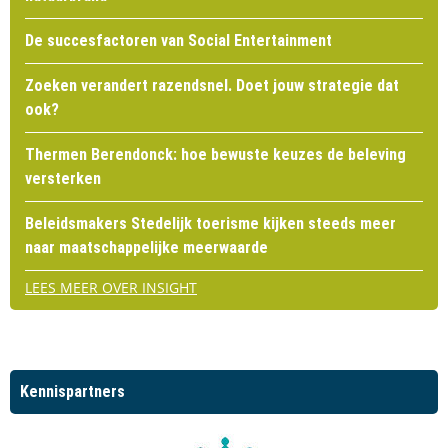
De succesfactoren van Social Entertainment
Zoeken verandert razendsnel. Doet jouw strategie dat
ook?
Thermen Berendonck: hoe bewuste keuzes de beleving
versterken
Beleidsmakers Stedelijk toerisme kijken steeds meer
naar maatschappelijke meerwaarde
LEES MEER OVER INSIGHT
Kennispartners