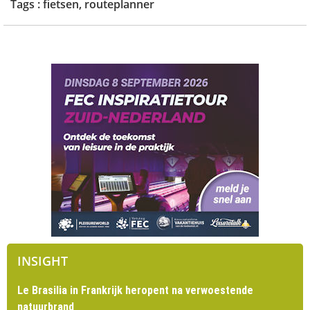
Tags :
fietsen
,
routeplanner
INSIGHT
Le Brasilia in Frankrijk heropent na verwoestende
natuurbrand