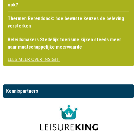
ook?
Thermen Berendonck: hoe bewuste keuzes de beleving
versterken
Beleidsmakers Stedelijk toerisme kijken steeds meer
naar maatschappelijke meerwaarde
LEES MEER OVER INSIGHT
Kennispartners