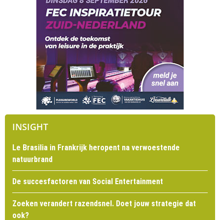
INSIGHT
Le Brasilia in Frankrijk heropent na verwoestende
natuurbrand
De succesfactoren van Social Entertainment
Zoeken verandert razendsnel. Doet jouw strategie dat
ook?