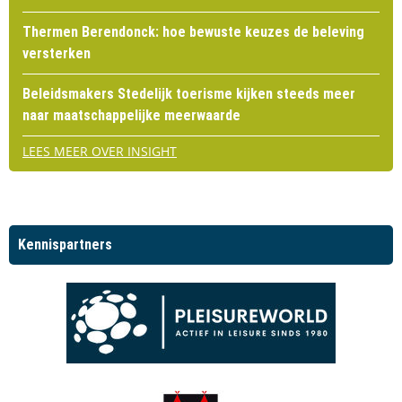
Thermen Berendonck: hoe bewuste keuzes de beleving
versterken
Beleidsmakers Stedelijk toerisme kijken steeds meer
naar maatschappelijke meerwaarde
LEES MEER OVER INSIGHT
Kennispartners