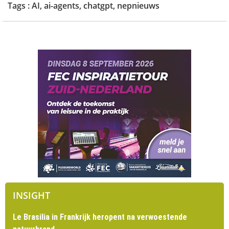
Tags :
AI
,
ai-agents
,
chatgpt
,
nepnieuws
INSIGHT
Le Brasilia in Frankrijk heropent na verwoestende