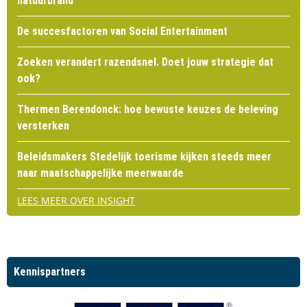
natuurbrand
De succesfactoren van Social Entertainment
Zoeken verandert razendsnel. Doet jouw strategie dat
ook?
Thermen Berendonck: hoe bewuste keuzes de beleving
versterken
Beleidsmakers Stedelijk toerisme kijken steeds meer
naar maatschappelijke meerwaarde
LEES MEER OVER INSIGHT
Kennispartners