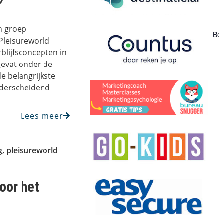
n groep
Be
leisureworld
rblijfsconcepten in
gevat onder de
e belangrijkste
onderscheidend
Lees meer
g
,
pleisureworld
oor het