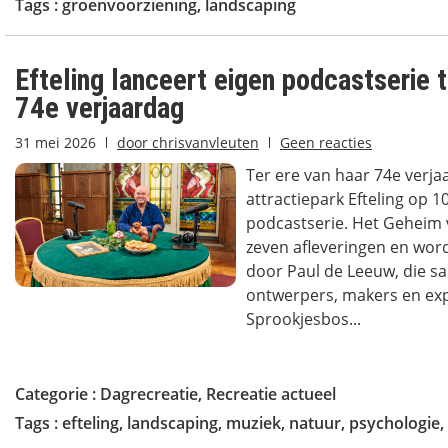
Tags :
groenvoorziening
,
landscaping
Efteling lanceert eigen podcastserie t
74e verjaardag
31 mei 2026
door
chrisvanvleuten
Geen reacties
Ter ere van haar 74e verja
attractiepark Efteling op 1
podcastserie. Het Geheim v
zeven afleveringen en wor
door Paul de Leeuw, die 
ontwerpers, makers en exp
Sprookjesbos...
Categorie :
Dagrecreatie
,
Recreatie actueel
Tags :
efteling
,
landscaping
,
muziek
,
natuur
,
psychologie
,