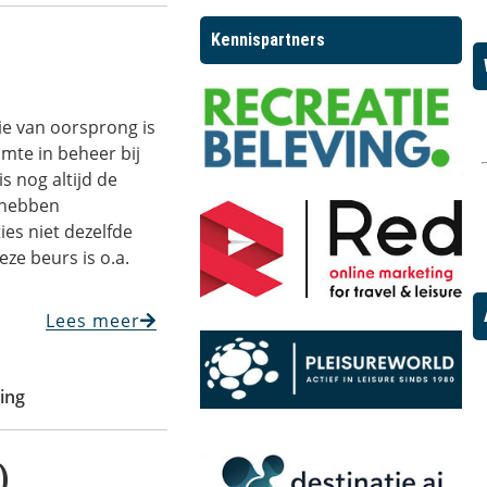
Kennispartners
ie van oorsprong is
mte in beheer bij
s nog altijd de
 hebben
ies niet dezelfde
ze beurs is o.a.
Lees meer
ting
)