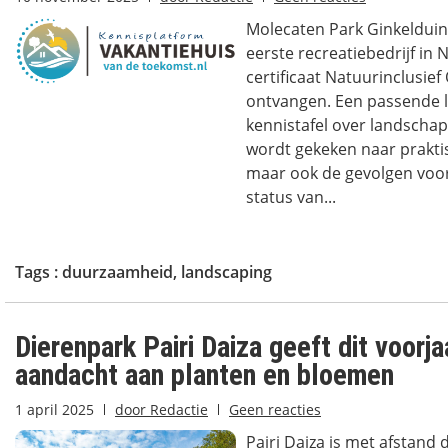
Molecaten Park Ginkelduin 
eerste recreatiebedrijf in 
certificaat Natuurinclusi
ontvangen. Een passende l
kennistafel over landscha
wordt gekeken naar prakti
maar ook de gevolgen voor
status van...
Tags :
duurzaamheid
,
landscaping
Dierenpark Pairi Daiza geeft dit voorja
aandacht aan planten en bloemen
1 april 2025
door
Redactie
Geen reacties
Pairi Daiza is met afstand