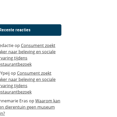
Recente reacties
edactie
op
Consument zoekt
aker naar beleving en sociale
rvaring tijdens
estaurantbezoek
 Ypeij
op
Consument zoekt
aker naar beleving en sociale
rvaring tijdens
estaurantbezoek
nnemarie Eras
op
Waarom kan
en dierentuin geen museum
jn?