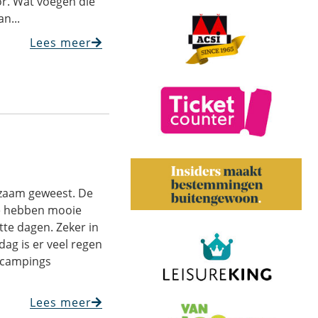
or. Wat voegen die
n...
Lees meer
izaam geweest. De
 We hebben mooie
te dagen. Zeker in
ag is er veel regen
 campings
Lees meer