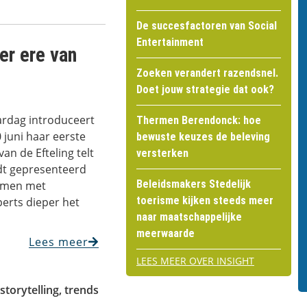
De succesfactoren van Social
Entertainment
er ere van
Zoeken verandert razendsnel.
Doet jouw strategie dat ook?
ardag introduceert
Thermen Berendonck: hoe
0 juni haar eerste
bewuste keuzes de beleving
an de Efteling telt
versterken
dt gepresenteerd
Beleidsmakers Stedelijk
samen met
toerisme kijken steeds meer
erts dieper het
naar maatschappelijke
meerwaarde
Lees meer
LEES MEER OVER INSIGHT
storytelling
,
trends