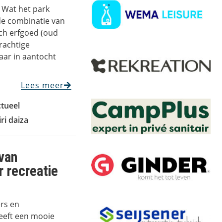
 Wat het park
de combinatie van
sch erfgoed (oud
rachtige
aar in aantocht
Lees meer
ctueel
iri daiza
 van
 recreatie
rs en
eeft een mooie