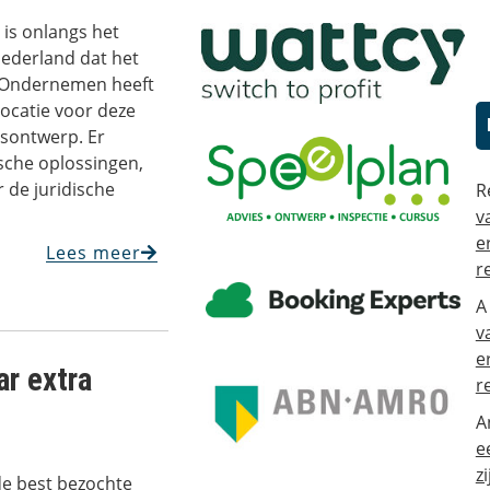
is onlangs het
Nederland dat het
ef Ondernemen heeft
ocatie voor deze
psontwerp. Er
sche oplossingen,
 de juridische
R
v
e
Lees meer
r
A
v
e
ar extra
r
A
e
zi
 de best bezochte