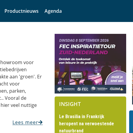
Productnieuws
Agenda
 showroom voor
tiebedrijven
kte aan 'groen'. Er
acht voor
en, parken,
.. Vooral de
INSIGHT
 hier veel nuttige
Le Brasilia in Frankrijk
Lees meer
heropent na verwoestende
natuurbrand