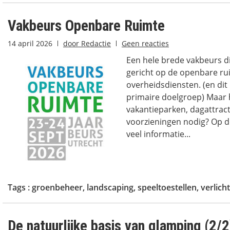
Vakbeurs Openbare Ruimte
14 april 2026
door
Redactie
Geen reacties
Een hele brede vakbeurs d
gericht op de openbare rui
overheidsdiensten. (en dit i
primaire doelgroep) Maar
vakantieparken, dagattract
voorzieningen nodig? Op de
veel informatie...
Tags :
groenbeheer
,
landscaping
,
speeltoestellen
,
verlich
De natuurlijke basis van glamping (2/2