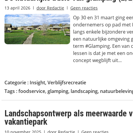
13 april 2026
door
Redactie
Geen reacties
Op 30 en 31 maart ging ee
ondernemers op pad met P
langs enkele bijzondere ve
een natuurlijke omgeving 
term #Glamping. Een van d
lessen is dat je met een 
concept wegblijft uit...
Categorie :
Insight
,
Verblijfsrecreatie
Tags :
foodservice
,
glamping
,
landscaping
,
natuurbelevin
Landschapsontwerp als meerwaarde v
vakantiepark
10 november 2025
door
Redactie
Geen reacties