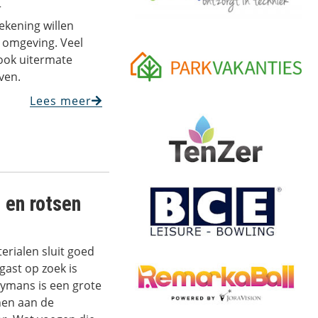
r
kening willen
 omgeving. Veel
 ook uitermate
ven.
Lees meer
 en rotsen
erialen sluit goed
gast op zoek is
oymans is een grote
nen aan de