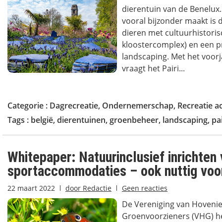
dierentuin van de Benelux.
vooral bijzonder maakt is 
dieren met cultuurhistori
kloostercomplex) en een p
landscaping. Met het voorj
vraagt het Pairi...
Categorie :
Dagrecreatie
,
Ondernemerschap
,
Recreatie a
Tags :
belgië
,
dierentuinen
,
groenbeheer
,
landscaping
,
pa
Whitepaper: Natuurinclusief inrichten
sportaccommodaties – ook nuttig voor
22 maart 2022
door
Redactie
Geen reacties
De Vereniging van Hovenie
Groenvoorzieners (VHG) h