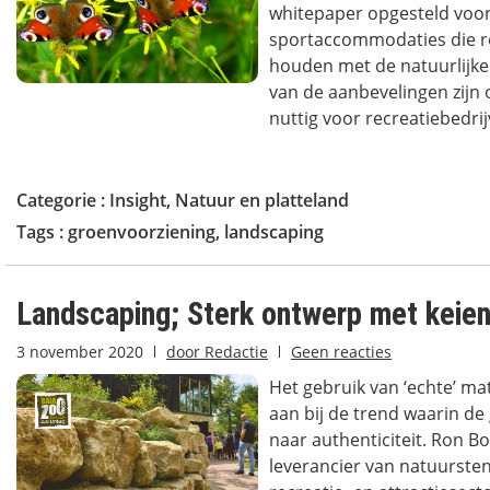
whitepaper opgesteld voo
sportaccommodaties die re
houden met de natuurlijke
van de aanbevelingen zijn
nuttig voor recreatiebedrij
Categorie :
Insight
,
Natuur en platteland
Tags :
groenvoorziening
,
landscaping
Landscaping; Sterk ontwerp met keien
3 november 2020
door
Redactie
Geen reacties
Het gebruik van ‘echte’ mat
aan bij de trend waarin de 
naar authenticiteit. Ron B
leverancier van natuurste