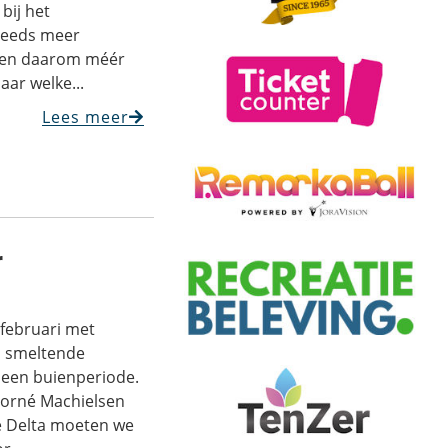
bij het
teeds meer
len daarom méér
aar welke...
Lees meer
r
februari met
l smeltende
 een buienperiode.
Corné Machielsen
 Delta moeten we