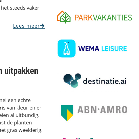
or
 het steeds vaker
Lees meer
n uitpakken
mei een echte
is van kleur en er
ien al uitbundig.
st de planten
het gras weelderig.