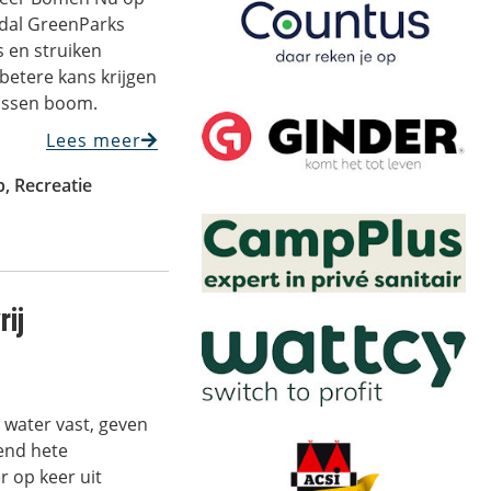
ndal GreenParks
 en struiken
betere kans krijgen
wassen boom.
Lees meer
p
,
Recreatie
ij
water vast, geven
kend hete
r op keer uit