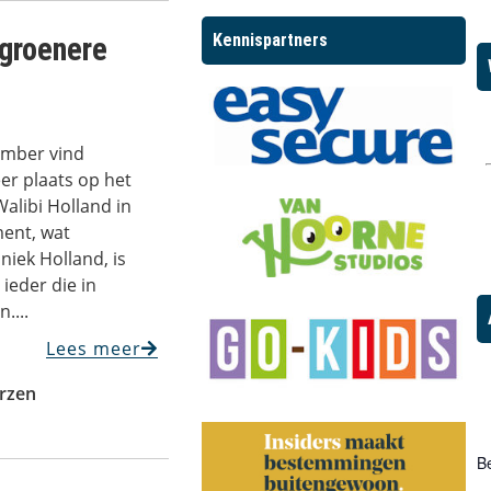
Kennispartners
 groenere
ember vind
r plaats op het
alibi Holland in
ent, wat
iek Holland, is
ieder die in
....
Lees meer
rzen
Be