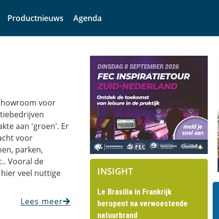
Productnieuws
Agenda
 showroom voor
tiebedrijven
kte aan 'groen'. Er
acht voor
en, parken,
.. Vooral de
INSIGHT
 hier veel nuttige
Le Brasilia in Frankrijk
Lees meer
heropent na verwoestende
natuurbrand