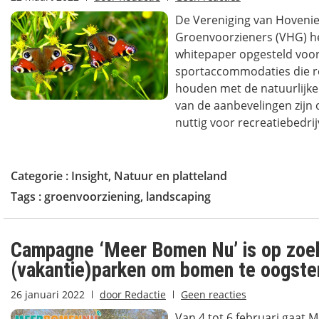
De Vereniging van Hovenie
Groenvoorzieners (VHG) h
whitepaper opgesteld voo
sportaccommodaties die re
houden met de natuurlijke
van de aanbevelingen zijn
nuttig voor recreatiebedrij
Categorie :
Insight
,
Natuur en platteland
Tags :
groenvoorziening
,
landscaping
Campagne ‘Meer Bomen Nu’ is op zoe
(vakantie)parken om bomen te oogste
26 januari 2022
door
Redactie
Geen reacties
Van 4 tot 6 februari gaat