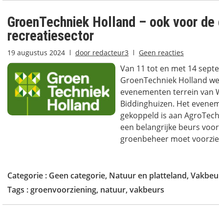
GroenTechniek Holland – ook voor de
recreatiesector
19 augustus 2024
door
redacteur3
Geen reacties
Van 11 tot en met 14 sept
GroenTechniek Holland wee
evenementen terrein van W
Biddinghuizen. Het evenem
gekoppeld is aan AgroTechn
een belangrijke beurs voor 
groenbeheer moet voorzien
Categorie :
Geen categorie
,
Natuur en platteland
,
Vakbeu
Tags :
groenvoorziening
,
natuur
,
vakbeurs