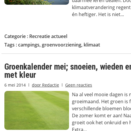
daarmee leren dealen. Do
klimaatverandering regent
én heftiger. Het is niet...
Categorie :
Recreatie actueel
Tags :
campings
,
groenvoorziening
,
klimaat
Groenkalender mei; snoeien, wieden e
met kleur
6 mei 2014
door
Redactie
Geen reacties
Na al veel mooie dagen is 
groeimaand. Het groen is fr
verschillende bloemen bloe
De zomer komt er aan! Naa
groeit ook het onkruid en 
Extra...