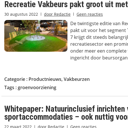
Recreatie Vakbeurs pakt groot uit met
30 augustus 2022
door
Redactie
Geen reacties
De twintigste editie van R
pakt uit voor het segment T
7 krijgt dit steeds belangri
recreatiesector een promi
onder meer een complete v
ingericht door beursorgani
Categorie :
Productnieuws
,
Vakbeurzen
Tags :
groenvoorziening
Whitepaper: Natuurinclusief inrichten
sportaccommodaties – ook nuttig voor
22 maart 2022
door
Redactie
Geen reacties