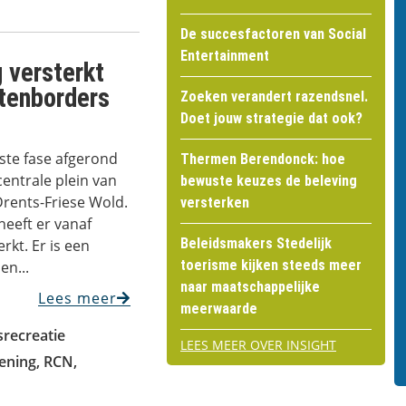
De succesfactoren van Social
Entertainment
 versterkt
tenborders
Zoeken verandert razendsnel.
Doet jouw strategie dat ook?
ste fase afgerond
Thermen Berendonck: hoe
centrale plein van
bewuste keuzes de beleving
rents-Friese Wold.
versterken
heeft er vanaf
Beleidsmakers Stedelijk
kt. Er is een
toerisme kijken steeds meer
en...
naar maatschappelijke
Lees meer
meerwaarde
srecreatie
LEES MEER OVER INSIGHT
ening
,
RCN
,