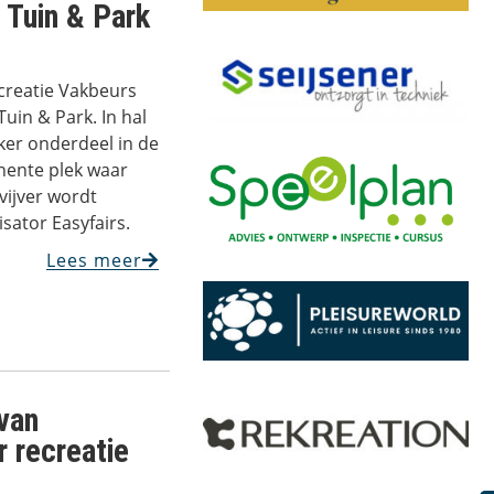
 Tuin & Park
ecreatie Vakbeurs
uin & Park. In hal
jker onderdeel in de
nente plek waar
ijver wordt
sator Easyfairs.
Lees meer
 van
 recreatie