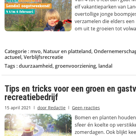
elf vakantieparken van La
overtollige jonge boompjes
verzamelen die elders een 
om uit te groeien tot vol
Categorie :
mvo
,
Natuur en platteland
,
Ondernemerscha
actueel
,
Verblijfsrecreatie
Tags :
duurzaamheid
,
groenvoorziening
,
landal
Tips en tricks voor een groen en gastvr
recreatiebedrijf
15 april 2021
door
Redactie
Geen reacties
Bomen en planten houden 
sfeer én koelte op verstik
zomerdagen. Ook blijkt kee