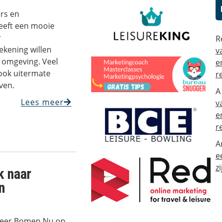
rs en
eeft een mooie
r
R
kening willen
v
 omgeving. Veel
e
 ook uitermate
r
ven.
A
Lees meer
v
e
r
A
e
zi
k naar
n
 Meer Bomen Nu op