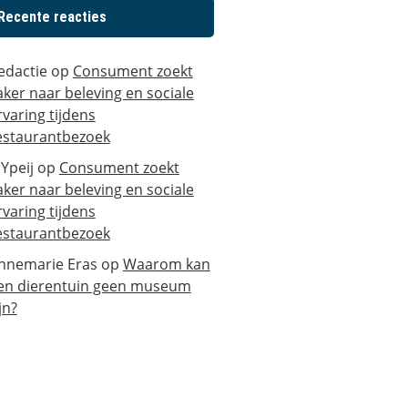
Recente reacties
edactie
op
Consument zoekt
aker naar beleving en sociale
rvaring tijdens
estaurantbezoek
 Ypeij
op
Consument zoekt
aker naar beleving en sociale
rvaring tijdens
estaurantbezoek
nnemarie Eras
op
Waarom kan
en dierentuin geen museum
jn?