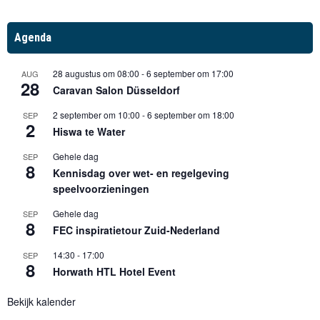
Agenda
28 augustus om 08:00
-
6 september om 17:00
AUG
28
Caravan Salon Düsseldorf
2 september om 10:00
-
6 september om 18:00
SEP
2
Hiswa te Water
Gehele dag
SEP
8
Kennisdag over wet- en regelgeving
speelvoorzieningen
Gehele dag
SEP
8
FEC inspiratietour Zuid-Nederland
14:30
-
17:00
SEP
8
Horwath HTL Hotel Event
Bekijk kalender