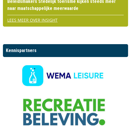
Beleidsmakers Stedelijk toerisme kijken steeds meer
naar maatschappelijke meerwaarde
LEES MEER OVER INSIGHT
Kennispartners