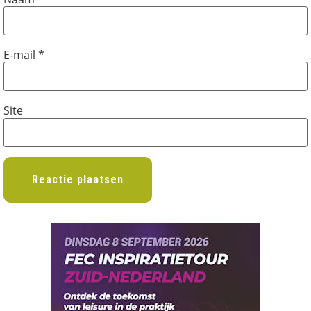
E-mail
*
Site