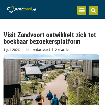
Inzicht en kennis
Visit Zandvoort ontwikkelt zich tot
boekbaar bezoekersplatform
1 juli 2026
door
redacteur4
2 reacties