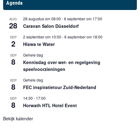
Agenda
28 augustus om 08:00
-
6 september om 17:00
AUG
28
Caravan Salon Düsseldorf
2 september om 10:00
-
6 september om 18:00
SEP
2
Hiswa te Water
Gehele dag
SEP
8
Kennisdag over wet- en regelgeving
speelvoorzieningen
Gehele dag
SEP
8
FEC inspiratietour Zuid-Nederland
14:30
-
17:00
SEP
8
Horwath HTL Hotel Event
Bekijk kalender