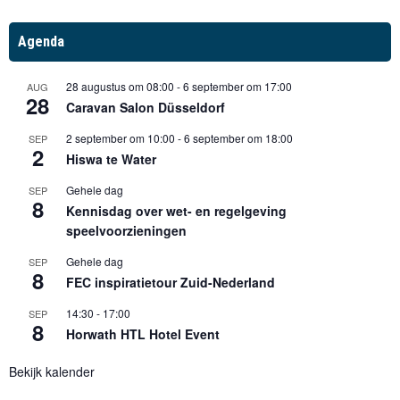
Agenda
28 augustus om 08:00
-
6 september om 17:00
AUG
28
Caravan Salon Düsseldorf
2 september om 10:00
-
6 september om 18:00
SEP
2
Hiswa te Water
Gehele dag
SEP
8
Kennisdag over wet- en regelgeving
speelvoorzieningen
Gehele dag
SEP
8
FEC inspiratietour Zuid-Nederland
14:30
-
17:00
SEP
8
Horwath HTL Hotel Event
Bekijk kalender