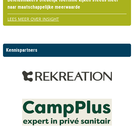
naar maatschappelijke meerwaarde
LEES MEER OVER INSIGHT
Kennispartners