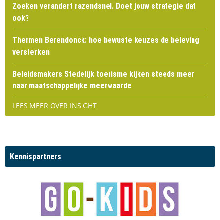
Zoeken verandert razendsnel. Doet jouw strategie dat
ook?
Thermen Berendonck: hoe bewuste keuzes de beleving
versterken
Beleidsmakers Stedelijk toerisme kijken steeds meer
naar maatschappelijke meerwaarde
LEES MEER OVER INSIGHT
Kennispartners