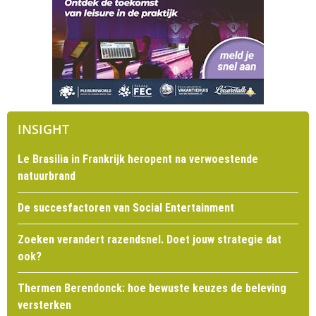
INSIGHT
Le Brasilia in Frankrijk heropent na verwoestende
natuurbrand
De succesfactoren van Social Entertainment
Zoeken verandert razendsnel. Doet jouw strategie dat
ook?
Thermen Berendonck: hoe bewuste keuzes de beleving
versterken