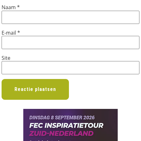
Naam
*
E-mail
*
Site