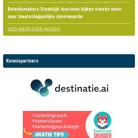
Beleidsmakers Stedelijk toerisme kijken steeds meer
naar maatschappelijke meerwaarde
LEES MEER OVER INSIGHT
Kennispartners