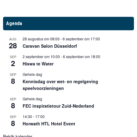
Agenda
28 augustus om 08:00
-
6 september om 17:00
AUG
28
Caravan Salon Düsseldorf
2 september om 10:00
-
6 september om 18:00
SEP
2
Hiswa te Water
Gehele dag
SEP
8
Kennisdag over wet- en regelgeving
speelvoorzieningen
Gehele dag
SEP
8
FEC inspiratietour Zuid-Nederland
14:30
-
17:00
SEP
8
Horwath HTL Hotel Event
Bekijk kalender