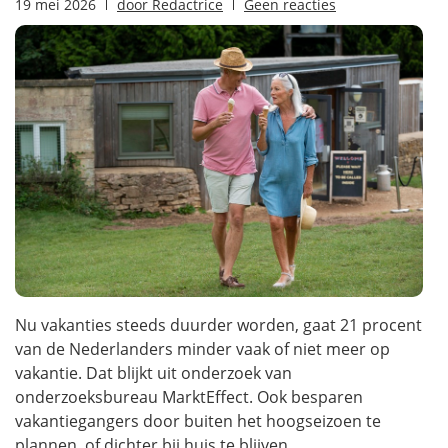
19 mei 2026
door
Redactrice
Geen reacties
Nu vakanties steeds duurder worden, gaat 21 procent
van de Nederlanders minder vaak of niet meer op
vakantie. Dat blijkt uit onderzoek van
onderzoeksbureau MarktEffect. Ook besparen
vakantiegangers door buiten het hoogseizoen te
plannen, of dichter bij huis te blijven....