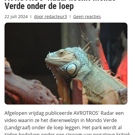
Verde onder de loep
22 juli 2024
door
redacteur3
Geen reacties
Afgelopen vrijdag publiceerde AVROTROS' Radar een
video waarin ze het dierenwelzijn in Mondo Verde
(Landgraaf) onder de loep leggen. Het park wordt al
tijden bedolven onder een stroom van negatieve kritiek