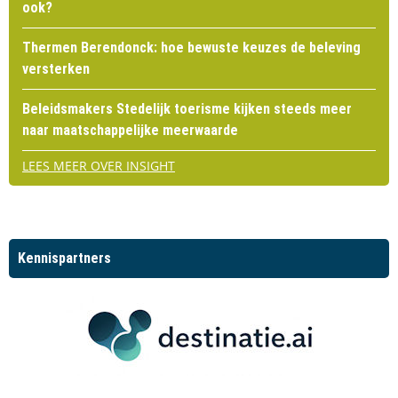
ook?
Thermen Berendonck: hoe bewuste keuzes de beleving
versterken
Beleidsmakers Stedelijk toerisme kijken steeds meer
naar maatschappelijke meerwaarde
LEES MEER OVER INSIGHT
Kennispartners