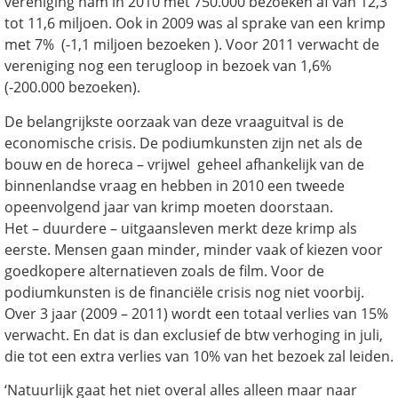
vereniging nam in 2010 met 750.000 bezoeken af van 12,3
tot 11,6 miljoen. Ook in 2009 was al sprake van een krimp
met 7% (-1,1 miljoen bezoeken ). Voor 2011 verwacht de
vereniging nog een terugloop in bezoek van 1,6%
(-200.000 bezoeken).
De belangrijkste oorzaak van deze vraaguitval is de
economische crisis. De podiumkunsten zijn net als de
bouw en de horeca – vrijwel geheel afhankelijk van de
binnenlandse vraag en hebben in 2010 een tweede
opeenvolgend jaar van krimp moeten doorstaan.
Het – duurdere – uitgaansleven merkt deze krimp als
eerste. Mensen gaan minder, minder vaak of kiezen voor
goedkopere alternatieven zoals de film. Voor de
podiumkunsten is de financiële crisis nog niet voorbij.
Over 3 jaar (2009 – 2011) wordt een totaal verlies van 15%
verwacht. En dat is dan exclusief de btw verhoging in juli,
die tot een extra verlies van 10% van het bezoek zal leiden.
‘Natuurlijk gaat het niet overal alles alleen maar naar