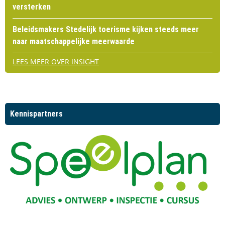
versterken
Beleidsmakers Stedelijk toerisme kijken steeds meer
naar maatschappelijke meerwaarde
LEES MEER OVER INSIGHT
Kennispartners