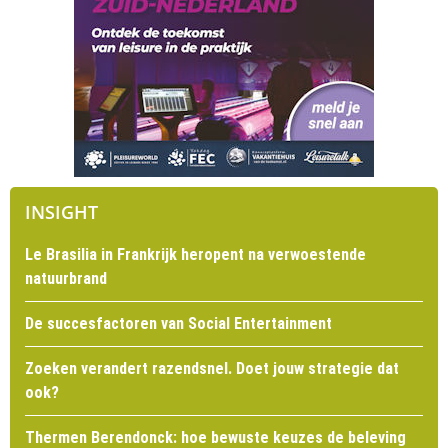
INSIGHT
Le Brasilia in Frankrijk heropent na verwoestende
natuurbrand
De succesfactoren van Social Entertainment
Zoeken verandert razendsnel. Doet jouw strategie dat
ook?
Thermen Berendonck: hoe bewuste keuzes de beleving