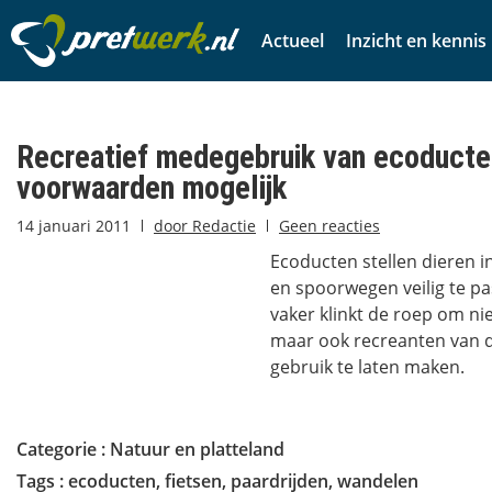
Actueel
Inzicht en kennis
Recreatief medegebruik van ecoducte
voorwaarden mogelijk
14 januari 2011
door
Redactie
Geen reacties
Ecoducten stellen dieren 
en spoorwegen veilig te pa
vaker klinkt de roep om nie
maar ook recreanten van 
gebruik te laten maken.
Categorie :
Natuur en platteland
Tags :
ecoducten
,
fietsen
,
paardrijden
,
wandelen