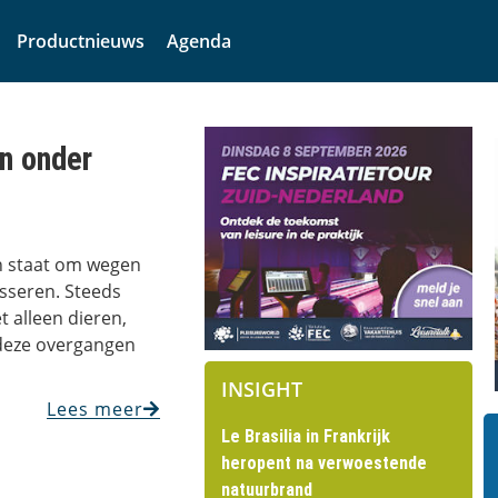
Productnieuws
Agenda
n onder
in staat om wegen
sseren. Steeds
t alleen dieren,
deze overgangen
INSIGHT
Lees meer
Le Brasilia in Frankrijk
heropent na verwoestende
natuurbrand