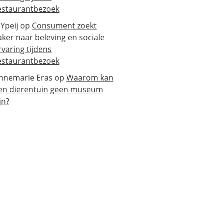
estaurantbezoek
 Ypeij
op
Consument zoekt
aker naar beleving en sociale
rvaring tijdens
estaurantbezoek
nnemarie Eras
op
Waarom kan
en dierentuin geen museum
jn?