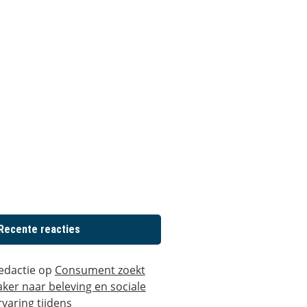
Recente reacties
edactie
op
Consument zoekt
aker naar beleving en sociale
rvaring tijdens