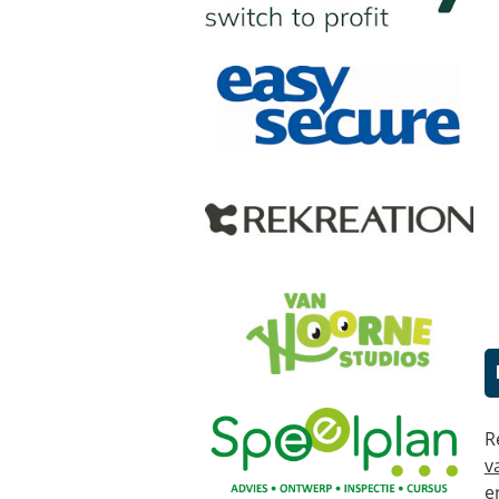
R
v
e