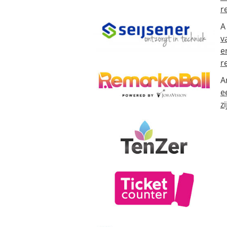
r
A
v
e
r
A
e
zi