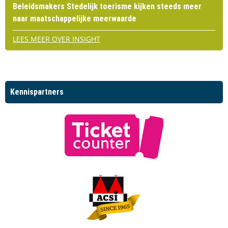
Beleidsmakers Stedelijk toerisme kijken steeds meer
naar maatschappelijke meerwaarde
LEES MEER OVER INSIGHT
Kennispartners