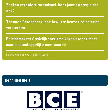
Zoeken verandert razendsnel. Doet jouw strategie dat
ook?
Thermen Berendonck: hoe bewuste keuzes de beleving
versterken
Beleidsmakers Stedelijk toerisme kijken steeds meer
naar maatschappelijke meerwaarde
LEES MEER OVER INSIGHT
Kennispartners