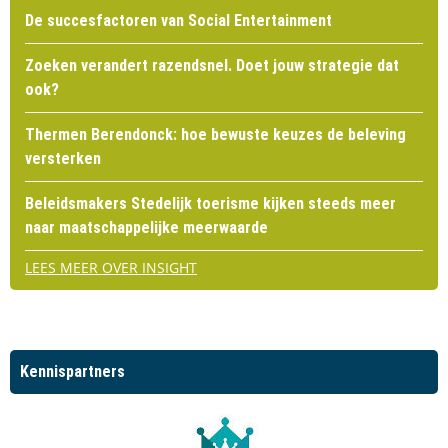
De succesfactoren van Social Entertainment
Zoeken verandert razendsnel. Doet jouw strategie dat
ook?
Thermen Berendonck: hoe bewuste keuzes de beleving
versterken
Beleidsmakers Stedelijk toerisme kijken steeds meer
naar maatschappelijke meerwaarde
LEES MEER OVER INSIGHT
Kennispartners