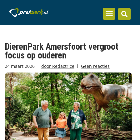
Inzicht en kennis
DierenPark Amersfoort vergroot
focus op ouderen
24 maart 2026
door
Redactrice
Geen reacties