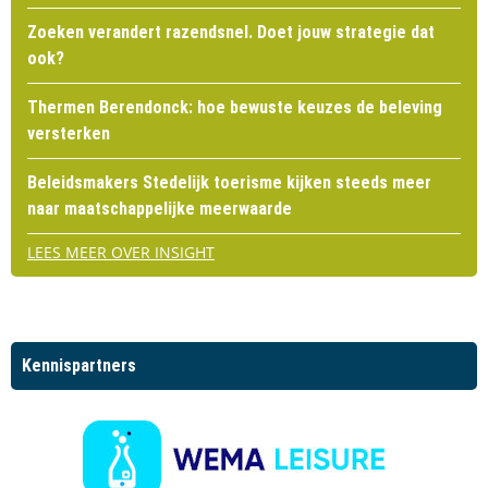
Zoeken verandert razendsnel. Doet jouw strategie dat
ook?
Thermen Berendonck: hoe bewuste keuzes de beleving
versterken
Beleidsmakers Stedelijk toerisme kijken steeds meer
naar maatschappelijke meerwaarde
LEES MEER OVER INSIGHT
Kennispartners