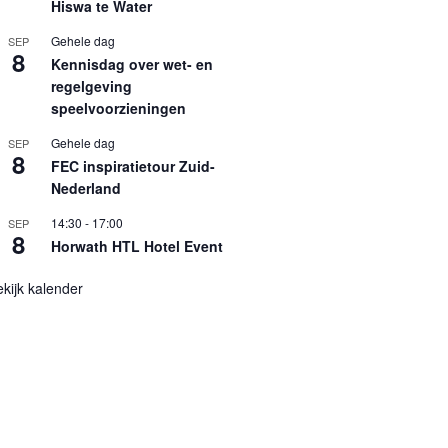
Hiswa te Water
Gehele dag
SEP
8
Kennisdag over wet- en
regelgeving
speelvoorzieningen
Gehele dag
SEP
8
FEC inspiratietour Zuid-
Nederland
14:30
-
17:00
SEP
8
Horwath HTL Hotel Event
kijk kalender