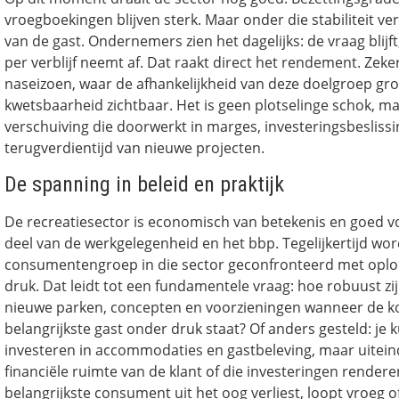
vroegboekingen blijven sterk. Maar onder die stabiliteit v
van de gast. Ondernemers zien het dagelijks: de vraag blijf
per verblijf neemt af. Dat raakt direct het rendement. Zeker
naseizoen, waar de afhankelijkheid van deze doelgroep groo
kwetsbaarheid zichtbaar. Het is geen plotselinge schok, ma
verschuiving die doorwerkt in marges, investeringsbesliss
terugverdientijd van nieuwe projecten.
De spanning in beleid en praktijk
De recreatiesector is economisch van betekenis en goed v
deel van de werkgelegenheid en het bbp. Tegelijkertijd wor
consumentengroep in die sector geconfronteerd met oplo
druk. Dat leidt tot een fundamentele vraag: hoe robuust zij
nieuwe parken, concepten en voorzieningen wanneer de k
belangrijkste gast onder druk staat? Of anders gesteld: je k
investeren in accommodaties en gastbeleving, maar uiteind
financiële ruimte van de klant of die investeringen rendere
belangrijkste consument uit het oog verliest, loopt vroeg o