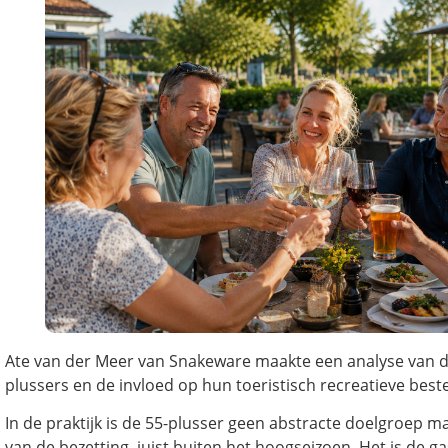
Ate van der Meer van Snakeware maakte een analyse van de
plussers en de invloed op hun toeristisch recreatieve best
In de praktijk is de 55-plusser geen abstracte doelgroep 
van de bezetting, juist buiten het hoogseizoen. Het is de ga