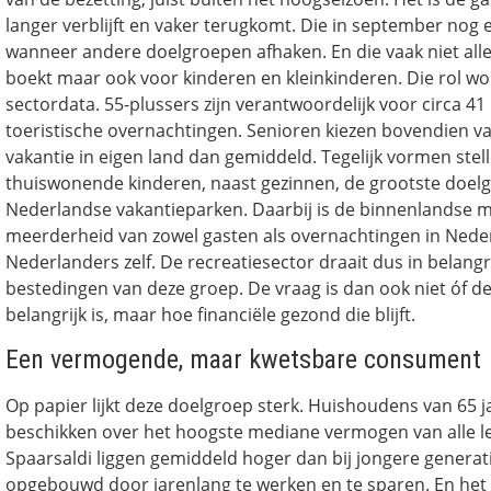
langer verblijft en vaker terugkomt. Die in september nog 
wanneer andere doelgroepen afhaken. En die vaak niet alle
boekt maar ook voor kinderen en kleinkinderen. Die rol wo
sectordata. 55-plussers zijn verantwoordelijk voor circa 41
toeristische overnachtingen. Senioren kiezen bovendien v
vakantie in eigen land dan gemiddeld. Tegelijk vormen stel
thuiswonende kinderen, naast gezinnen, de grootste doel
Nederlandse vakantieparken. Daarbij is de binnenlandse 
meerderheid van zowel gasten als overnachtingen in Nede
Nederlanders zelf. De recreatiesector draait dus in belang
bestedingen van deze groep. De vraag is dan ook niet óf 
belangrijk is, maar hoe financiële gezond die blijft.
Een vermogende, maar kwetsbare consument
Op papier lijkt deze doelgroep sterk. Huishoudens van 65 
beschikken over het hoogste mediane vermogen van alle le
Spaarsaldi liggen gemiddeld hoger dan bij jongere generat
opgebouwd door jarenlang te werken en te sparen. En het i