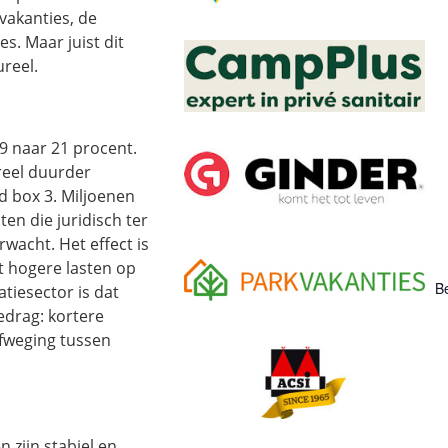
vakanties, de
s. Maar juist dit
reel.
 9 naar 21 procent.
reel duurder
d box 3. Miljoenen
n die juridisch ter
rwacht. Het effect is
 hogere lasten op
Be
tiesector is dat
edrag: kortere
afweging tussen
 zijn stabiel en