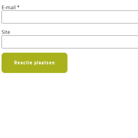
E-mail
*
Site