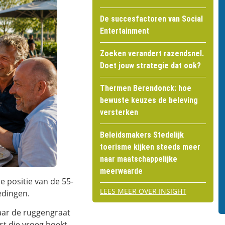
De succesfactoren van Social
Entertainment
Zoeken verandert razendsnel.
Doet jouw strategie dat ook?
Thermen Berendonck: hoe
bewuste keuzes de beleving
versterken
Beleidsmakers Stedelijk
toerisme kijken steeds meer
naar maatschappelijke
meerwaarde
 positie van de 55-
LEES MEER OVER INSIGHT
edingen.
maar de ruggengraat
st die vroeg boekt,