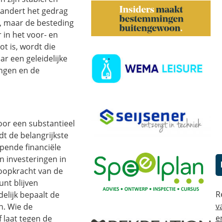
erandert het gedrag
t, maar de besteding
 in het voor- en
t is, wordt die
ar een geleidelijke
ingen en de
oor een substantieel
dt de belangrijkste
pende financiële
n investeringen in
oopkracht van de
unt blijven
R
elijk bepaalt de
v
n. Wie de
e
f laat tegen de