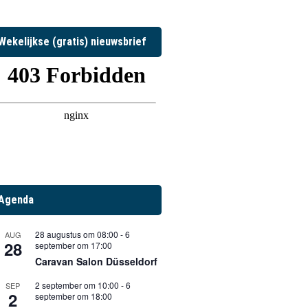
Wekelijkse (gratis) nieuwsbrief
Agenda
28 augustus om 08:00
-
6
AUG
28
september om 17:00
Caravan Salon Düsseldorf
2 september om 10:00
-
6
SEP
2
september om 18:00