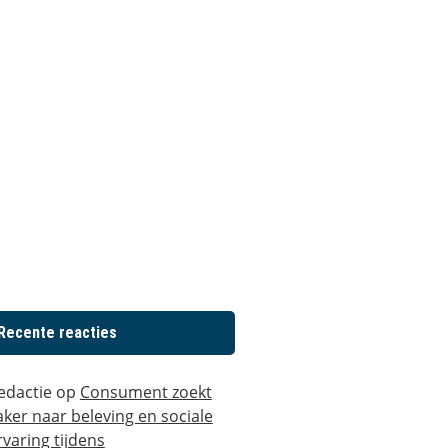
Recente reacties
edactie
op
Consument zoekt
aker naar beleving en sociale
rvaring tijdens