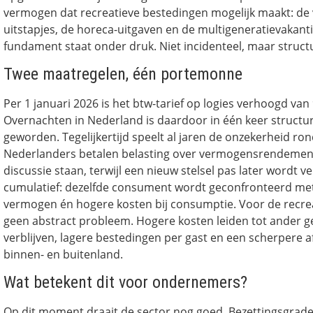
vermogen dat recreatieve bestedingen mogelijk maakt: de 
uitstapjes, de horeca-uitgaven en de multigeneratievakantie
fundament staat onder druk. Niet incidenteel, maar structu
Twee maatregelen, één portemonne
Per 1 januari 2026 is het btw-tarief op logies verhoogd van
Overnachten in Nederland is daardoor in één keer structu
geworden. Tegelijkertijd speelt al jaren de onzekerheid ron
Nederlanders betalen belasting over vermogensrendemente
discussie staan, terwijl een nieuw stelsel pas later wordt ve
cumulatief: dezelfde consument wordt geconfronteerd met
vermogen én hogere kosten bij consumptie. Voor de recrea
geen abstract probleem. Hogere kosten leiden tot ander g
verblijven, lagere bestedingen per gast en een scherpere 
binnen- en buitenland.
Wat betekent dit voor ondernemers?
Op dit moment draait de sector nog goed. Bezettingsgraden