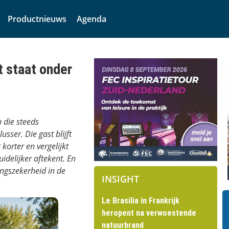
Productnieuws
Agenda
t staat onder
 die steeds
usser. Die gast blijft
korter en vergelijkt
uidelijker aftekent. En
ingszekerheid in de
INSIGHT
Le Brasilia in Frankrijk
heropent na verwoestende
natuurbrand