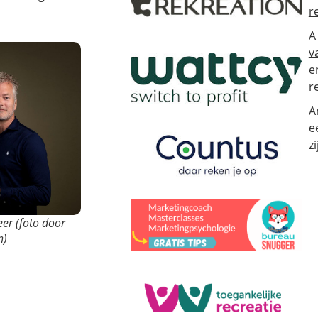
r
A
v
e
r
A
e
zi
eer (foto door
n)