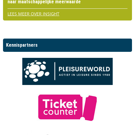
naar maatschappelijke meerwaarde
LEES MEER OVER INSIGHT
Kennispartners