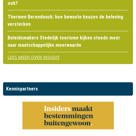
ook?
Thermen Berendonck: hoe bewuste keuzes de beleving
versterken
Beleidsmakers Stedelijk toerisme kijken steeds meer
naar maatschappelijke meerwaarde
LEES MEER OVER INSIGHT
Kennispartners