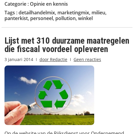
Categorie :
Opinie en kennis
Tags :
detailhandelmix
,
marketingmix
,
milieu
,
panterkist
,
personeel
,
pollution
,
winkel
Lijst met 310 duurzame maatregelen
die fiscaal voordeel opleveren
3 januari 2014
door
Redactie
Geen reacties
Op de website van de Rijksdienst voor Ondernemend