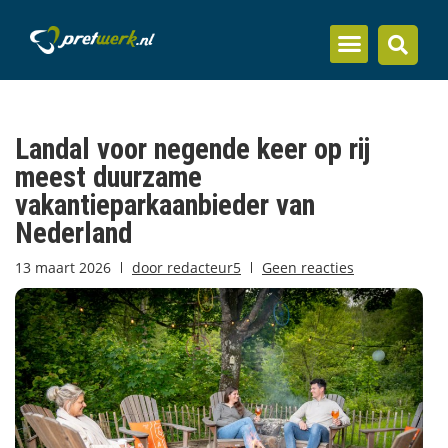
Inzicht en kennis
Landal voor negende keer op rij
meest duurzame
vakantieparkaanbieder van
Nederland
13 maart 2026
door
redacteur5
Geen reacties