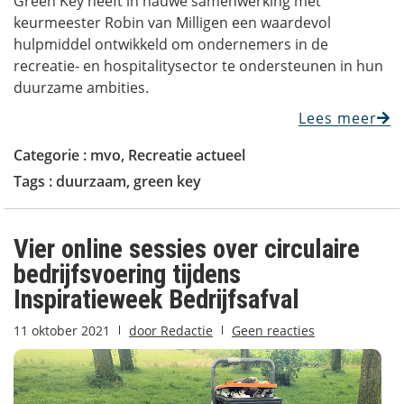
Green Key heeft in nauwe samenwerking met
keurmeester Robin van Milligen een waardevol
hulpmiddel ontwikkeld om ondernemers in de
recreatie- en hospitalitysector te ondersteunen in hun
duurzame ambities.
Lees meer
Categorie :
mvo
,
Recreatie actueel
Tags :
duurzaam
,
green key
Vier online sessies over circulaire
bedrijfsvoering tijdens
Inspiratieweek Bedrijfsafval
11 oktober 2021
door
Redactie
Geen reacties