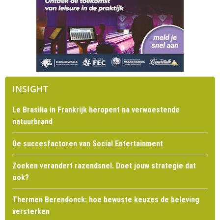
INSIGHT
Le Brasilia in Frankrijk heropent na verwoestende
natuurbrand
De succesfactoren van Social Entertainment
Zoeken verandert razendsnel. Doet jouw strategie dat
ook?
Thermen Berendonck: hoe bewuste keuzes de beleving
versterken