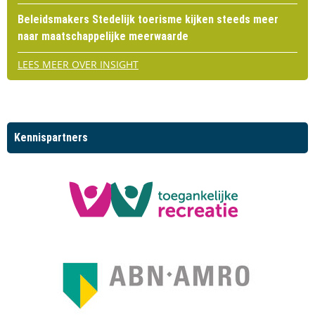
Beleidsmakers Stedelijk toerisme kijken steeds meer
naar maatschappelijke meerwaarde
LEES MEER OVER INSIGHT
Kennispartners