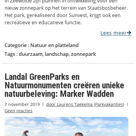
In Zeewolde zijn plannen in ontwikkeling voor een
nieuw zonnepark op het terrein van Staatsbosbeheer.
Het park, gerealiseerd door Sunvest, krijgt ook een
recreatieve en educatieve functie.
Lees meer
Categorie :
Natuur en platteland
Tags :
duurzaam
,
landschap
,
zonnepark
Landal GreenParks en
Natuurmonumenten creëren unieke
natuurbeleving: Marker Wadden
7 november 2019
door
Laurens Taekema (Parkvakanties)
Geen reacties