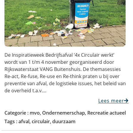
De Inspiratieweek Bedrijfsafval ‘4x Circulair werkt’
wordt van 1 t/m 4 november georganiseerd door
Rijkswaterstaat VANG Buitenshuis. De themasessies
Re-act, Re-fuse, Re-use en Re-think praten u bij over
preventie van afval, de logistieke issues, het beleid van
de overheid t.a.v....
Lees meer
Categorie :
mvo
,
Ondernemerschap
,
Recreatie actueel
Tags :
afval
,
circulair
,
duurzaam