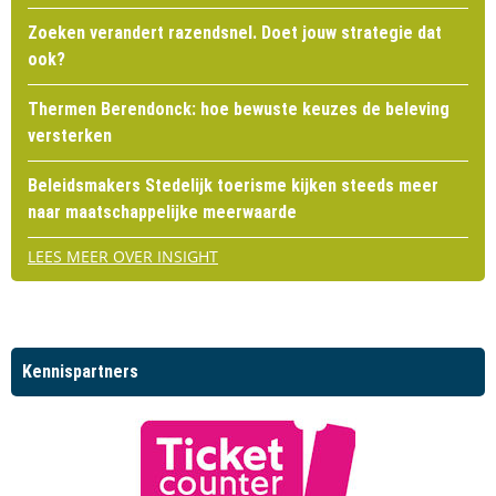
Zoeken verandert razendsnel. Doet jouw strategie dat
ook?
Thermen Berendonck: hoe bewuste keuzes de beleving
versterken
Beleidsmakers Stedelijk toerisme kijken steeds meer
naar maatschappelijke meerwaarde
LEES MEER OVER INSIGHT
Kennispartners