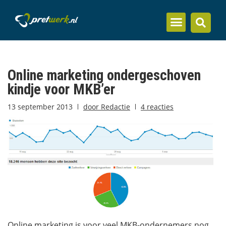
Inzicht en kennis
Online marketing ondergeschoven
kindje voor MKB’er
13 september 2013
door
Redactie
4 reacties
Online marketing is voor veel MKB-ondernemers nog