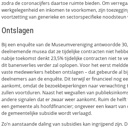
zodra de coronacijfers daartoe ruimte bieden. Om verrega
werkgelegenheid en inkomen te voorkomen, zijn toezeggin
voortzetting van generieke en sectorspecifieke noodsteun va
Ontslagen
Bij een enquête van de Museumvereniging antwoordde 30
deelnemende musea dat ze tijdelijke contracten niet hebbe
nabije toekomst denkt 23,5% tijdelijke contracten niet te 
dit banenverlies verder zal oplopen. Voor het eerst meldd
vaste medewerkers hebben ontslagen – dat gebeurde al bi
deelnemers aan de enquête. Dit terwijl er financieel nog e
aankomt, omdat de bezoekbeperkingen naar verwachting to
zullen voortduren. Naast het wegvallen van publieksinkoms
andere signalen dat er zwaar weer aankomt. Ruim de helft
een gemeente als hoofdfinancier; ongeveer een kwart van
de gemeentelijke subsidie wordt verlaagd.
Zo’n aanstaande daling van subsidies kan ingrijpend zijn. 