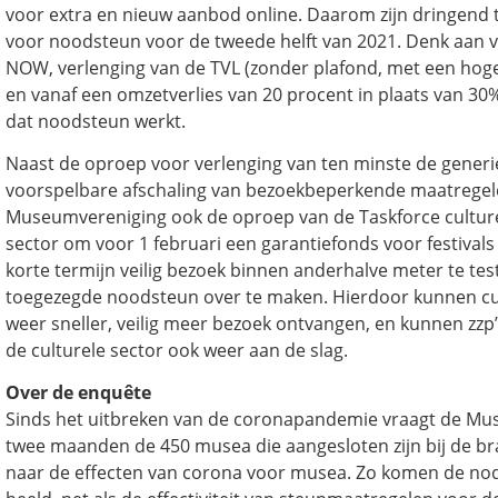
voor extra en nieuw aanbod online. Daarom zijn dringend
voor noodsteun voor de tweede helft van 2021. Denk aan v
NOW, verlenging van de TVL (zonder plafond, met een ho
en vanaf een omzetverlies van 20 procent in plaats van 30%
dat noodsteun werkt.
Naast de oproep voor verlenging van ten minste de gener
voorspelbare afschaling van bezoekbeperkende maatregele
Museumvereniging ook de oproep van de Taskforce culture
sector om voor 1 februari een garantiefonds voor festivals 
korte termijn veilig bezoek binnen anderhalve meter te tes
toegezegde noodsteun over te maken. Hierdoor kunnen cul
weer sneller, veilig meer bezoek ontvangen, en kunnen zzp’er
de culturele sector ook weer aan de slag.
Over de enquête
Sinds het uitbreken van de coronapandemie vraagt de Mu
twee maanden de 450 musea die aangesloten zijn bij de b
naar de effecten van corona voor musea. Zo komen de nod