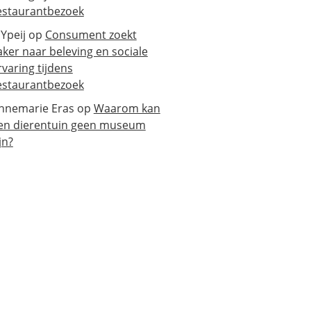
estaurantbezoek
 Ypeij
op
Consument zoekt
aker naar beleving en sociale
rvaring tijdens
estaurantbezoek
nnemarie Eras
op
Waarom kan
en dierentuin geen museum
jn?