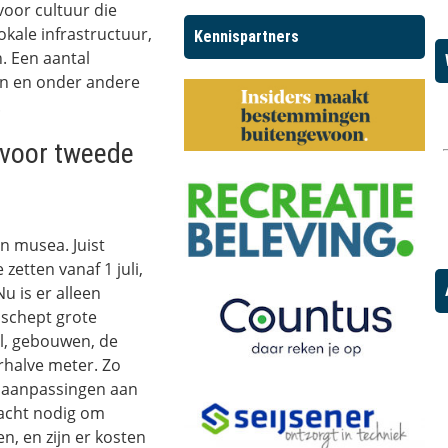
oor cultuur die
ale infrastructuur,
Kennispartners
. Een aantal
en en onder andere
.
 voor tweede
n musea. Juist
etten vanaf 1 juli,
u is er alleen
 schept grote
l, gebouwen, de
rhalve meter. Zo
r aanpassingen aan
acht nodig om
, en zijn er kosten