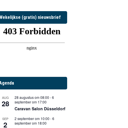
Wekelijkse (gratis) nieuwsbrief
Agenda
28 augustus om 08:00
-
6
AUG
28
september om 17:00
Caravan Salon Düsseldorf
2 september om 10:00
-
6
SEP
2
september om 18:00