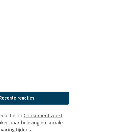
Recente reacties
edactie
op
Consument zoekt
aker naar beleving en sociale
rvaring tijdens