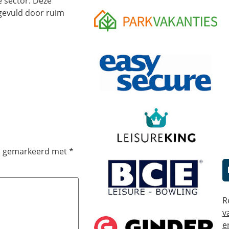
e sector. Deze
ngevuld door ruim
jn gemarkeerd met
*
R
v
e