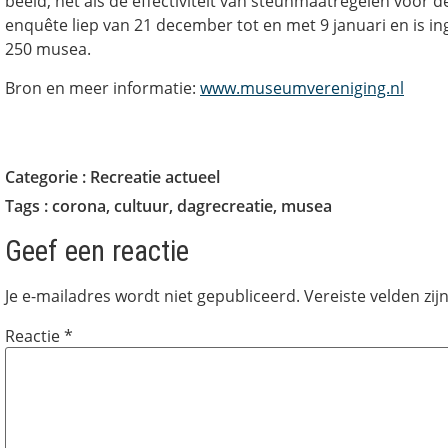
beeld, net als de effectiviteit van steunmaatregelen voor d
enquête liep van 21 december tot en met 9 januari en is i
250 musea.
Bron en meer informatie:
www.museumvereniging.nl
Categorie :
Recreatie actueel
Tags :
corona
,
cultuur
,
dagrecreatie
,
musea
Geef een reactie
Je e-mailadres wordt niet gepubliceerd.
Vereiste velden zi
Reactie
*