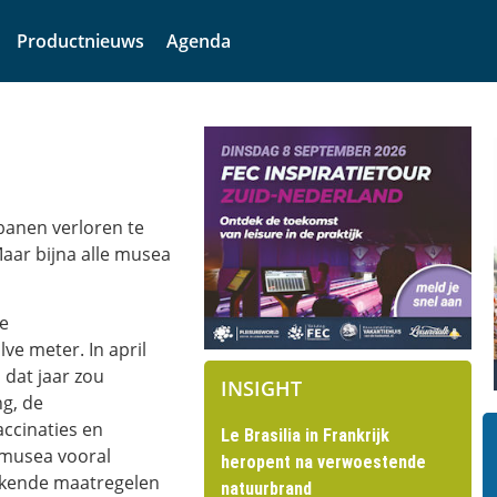
Productnieuws
Agenda
 banen verloren te
aar bijna alle musea
e
e meter. In april
 dat jaar zou
INSIGHT
ng, de
ccinaties en
Le Brasilia in Frankrijk
n musea vooral
heropent na verwoestende
rkende maatregelen
natuurbrand