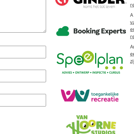
r
A
v
e
r
A
e
zi