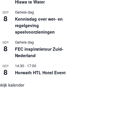
Hiswa te Water
Gehele dag
SEP
8
Kennisdag over wet- en
regelgeving
speelvoorzieningen
Gehele dag
SEP
8
FEC inspiratietour Zuid-
Nederland
14:30
-
17:00
SEP
8
Horwath HTL Hotel Event
kijk kalender