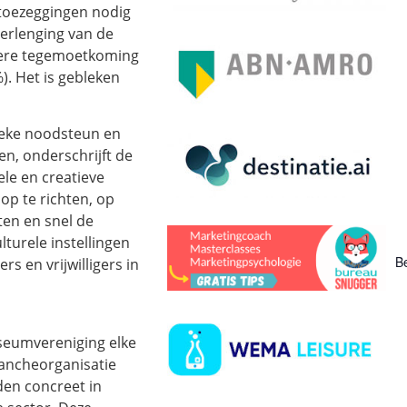
 toezeggingen nodig
erlenging van de
gere tegemoetkoming
). Het is gebleken
ieke noodsteun en
n, onderschrijft de
le en creatieve
op te richten, op
ten en snel de
turele instellingen
Be
s en vrijwilligers in
seumvereniging elke
rancheorganisatie
en concreet in