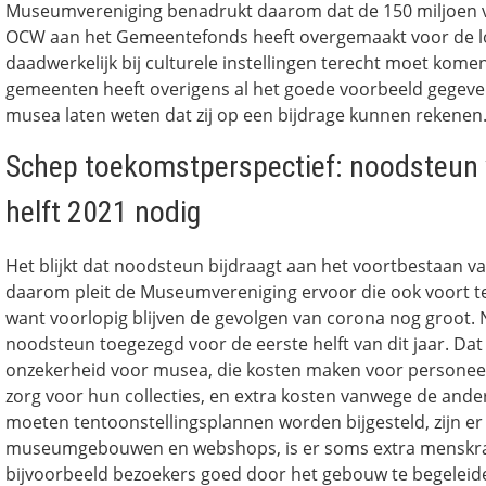
Museumvereniging benadrukt daarom dat de 150 miljoen v
OCW aan het Gemeentefonds heeft overgemaakt voor de lok
daadwerkelijk bij culturele instellingen terecht moet komen
gemeenten heeft overigens al het goede voorbeeld gegev
musea laten weten dat zij op een bijdrage kunnen rekenen
Schep toekomstperspectief: noodsteun
helft 2021 nodig
Het blijkt dat noodsteun bijdraagt aan het voortbestaan va
daarom pleit de Museumvereniging ervoor die ook voort te z
want voorlopig blijven de gevolgen van corona nog groot. N
noodsteun toegezegd voor de eerste helft van dit jaar. Dat
onzekerheid voor musea, die kosten maken voor personee
zorg voor hun collecties, en extra kosten vanwege de ande
moeten tentoonstellingsplannen worden bijgesteld, zijn e
museumgebouwen en webshops, is er soms extra menskr
bijvoorbeeld bezoekers goed door het gebouw te begeleiden