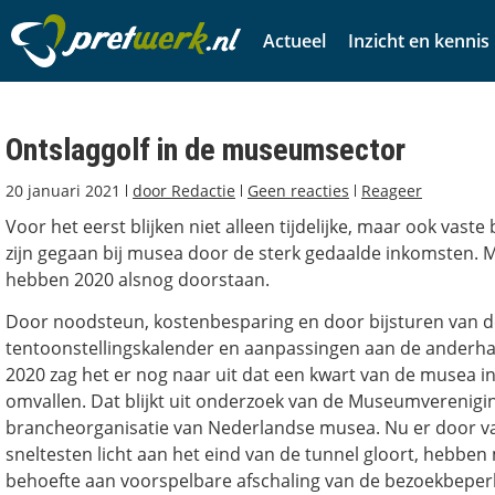
Actueel
Inzicht en kennis
Ontslaggolf in de museumsector
20 januari 2021
door
Redactie
Geen reacties
Reageer
Voor het eerst blijken niet alleen tijdelijke, maar ook vaste
zijn gegaan bij musea door de sterk gedaalde inkomsten. M
hebben 2020 alsnog doorstaan.
Door noodsteun, kostenbesparing en door bijsturen van d
tentoonstellingskalender en aanpassingen aan de anderhalv
2020 zag het er nog naar uit dat een kwart van de musea in
omvallen. Dat blijkt uit onderzoek van de Museumverenigi
brancheorganisatie van Nederlandse musea. Nu er door va
sneltesten licht aan het eind van de tunnel gloort, hebbe
behoefte aan voorspelbare afschaling van de bezoekbepe