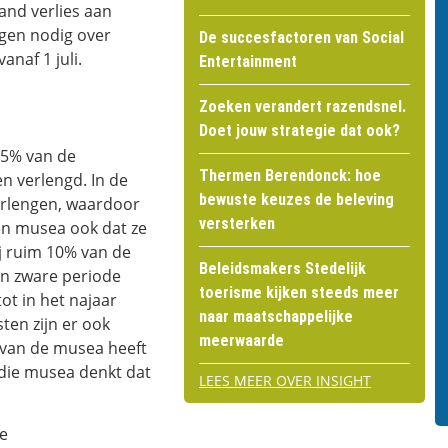
and verlies aan
gen nodig over
De succesfactoren van Social
naf 1 juli.
Entertainment
Zoeken verandert razendsnel.
Doet jouw strategie dat ook?
,5% van de
Thermen Berendonck: hoe
n verlengd. In de
bewuste keuzes de beleving
verlengen, waardoor
versterken
en musea ook dat ze
j ruim 10% van de
Beleidsmakers Stedelijk
en zware periode
toerisme kijken steeds meer
t in het najaar
naar maatschappelijke
ten zijn er ook
meerwaarde
 van de musea heeft
 die musea denkt dat
LEES MEER OVER INSIGHT
De