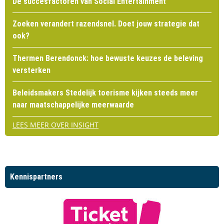
De succesfactoren van Social Entertainment
Zoeken verandert razendsnel. Doet jouw strategie dat
ook?
Thermen Berendonck: hoe bewuste keuzes de beleving
versterken
Beleidsmakers Stedelijk toerisme kijken steeds meer
naar maatschappelijke meerwaarde
LEES MEER OVER INSIGHT
Kennispartners