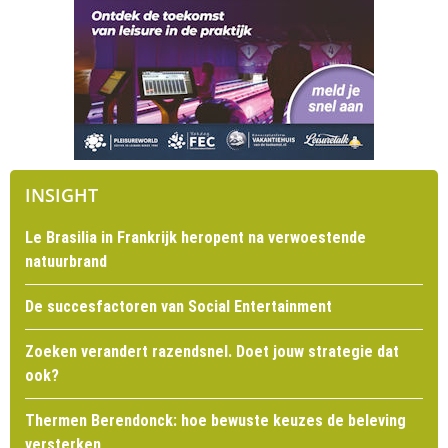
INSIGHT
Le Brasilia in Frankrijk heropent na verwoestende
natuurbrand
De succesfactoren van Social Entertainment
Zoeken verandert razendsnel. Doet jouw strategie dat
ook?
Thermen Berendonck: hoe bewuste keuzes de beleving
versterken