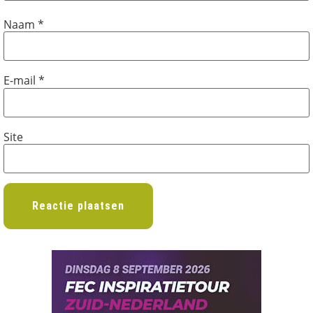
Naam
*
E-mail
*
Site