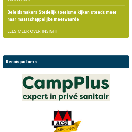
Beleidsmakers Stedelijk toerisme kijken steeds meer
naar maatschappelijke meerwaarde
LEES MEER OVER INSIGHT
Kennispartners