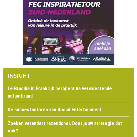
INSIGHT
Le Brasilia in Frankrijk heropent na verwoestende
natuurbrand
De succesfactoren van Social Entertainment
Zoeken verandert razendsnel. Doet jouw strategie dat
ook?