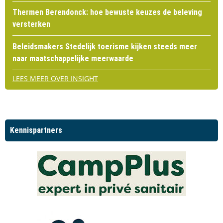
Thermen Berendonck: hoe bewuste keuzes de beleving
versterken
Beleidsmakers Stedelijk toerisme kijken steeds meer
naar maatschappelijke meerwaarde
LEES MEER OVER INSIGHT
Kennispartners