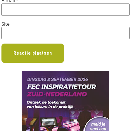
E-mail
*
Site