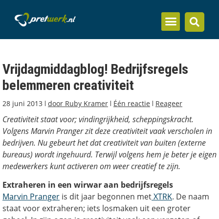
Inzicht en kennis
Vrijdagmiddagblog! Bedrijfsregels
belemmeren creativiteit
28 juni 2013
door
Ruby Kramer
Één reactie
Reageer
Creativiteit staat voor; vindingrijkheid, scheppingskracht.
Volgens Marvin Pranger zit deze creativiteit vaak verscholen in
bedrijven. Nu gebeurt het dat creativiteit van buiten (externe
bureaus) wordt ingehuurd. Terwijl volgens hem je beter je eigen
medewerkers kunt activeren om weer creatief te zijn.
Extraheren in een wirwar aan bedrijfsregels
Marvin Pranger
is dit jaar begonnen met
XTRK
. De naam
staat voor extraheren; iets losmaken uit een groter