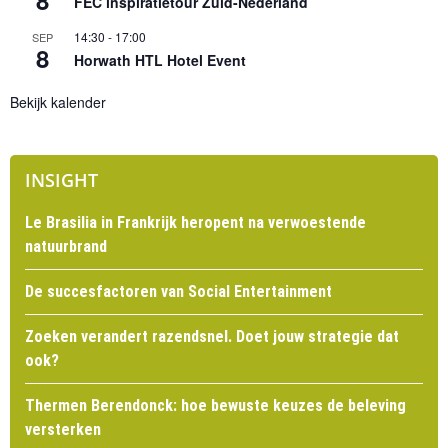
8
FEC inspiratietour Zuid-Nederland
14:30
-
17:00
SEP
8
Horwath HTL Hotel Event
Bekijk kalender
INSIGHT
Le Brasilia in Frankrijk heropent na verwoestende
natuurbrand
De succesfactoren van Social Entertainment
Zoeken verandert razendsnel. Doet jouw strategie dat
ook?
Thermen Berendonck: hoe bewuste keuzes de beleving
versterken