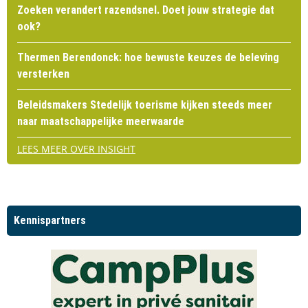
Zoeken verandert razendsnel. Doet jouw strategie dat
ook?
Thermen Berendonck: hoe bewuste keuzes de beleving
versterken
Beleidsmakers Stedelijk toerisme kijken steeds meer
naar maatschappelijke meerwaarde
LEES MEER OVER INSIGHT
Kennispartners