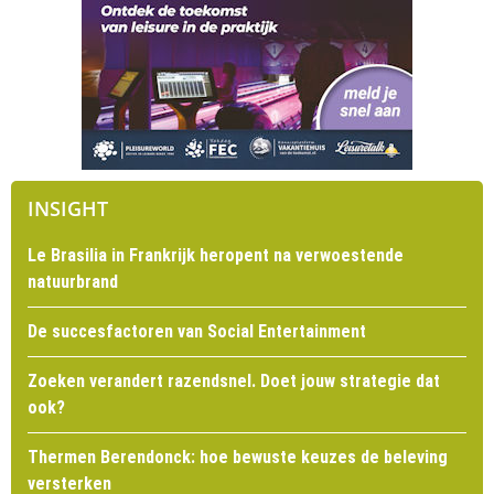
INSIGHT
Le Brasilia in Frankrijk heropent na verwoestende
natuurbrand
De succesfactoren van Social Entertainment
Zoeken verandert razendsnel. Doet jouw strategie dat
ook?
Thermen Berendonck: hoe bewuste keuzes de beleving
versterken