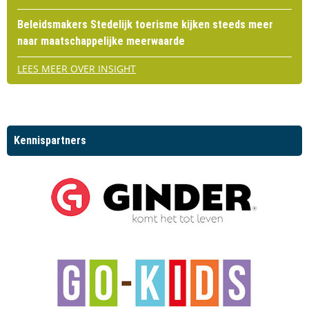
Beleidsmakers Stedelijk toerisme kijken steeds meer
naar maatschappelijke meerwaarde
LEES MEER OVER INSIGHT
Kennispartners