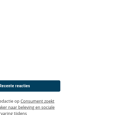
Recente reacties
edactie
op
Consument zoekt
aker naar beleving en sociale
rvaring tijdens