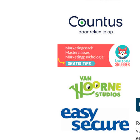
R
v
e