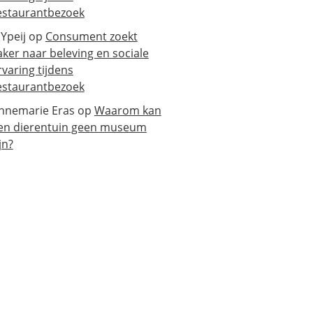
estaurantbezoek
 Ypeij
op
Consument zoekt
aker naar beleving en sociale
rvaring tijdens
estaurantbezoek
nnemarie Eras
op
Waarom kan
en dierentuin geen museum
jn?