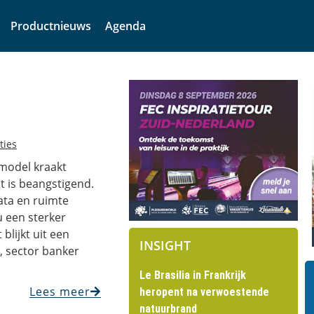
Productnieuws
Agenda
ties
nmodel kraakt
t is beangstigend.
ata en ruimte
u een sterker
lijkt uit een
INSIGHT
, sector banker
Le Brasilia in Frankrijk
Lees meer
heropent na verwoestende
natuurbrand