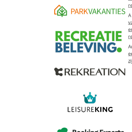
r
A
v
e
r
A
e
zi