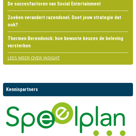
De succesfactoren van Social Entertainment
Zoeken verandert razendsnel. Doet jouw strategie dat
ook?
Thermen Berendonck: hoe bewuste keuzes de beleving
versterken
LEES MEER OVER INSIGHT
Kennispartners