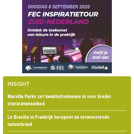
INSIGHT
Marvilla Parks zet kwaliteitsniveaus in voor breder
stacaravanaanbod
Le Brasilia in Frankrijk heropent na verwoestende
natuurbrand