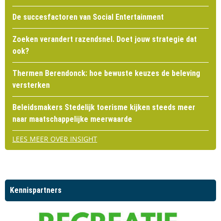
De succesfactoren van Social Entertainment
Zoeken verandert razendsnel. Doet jouw strategie dat
ook?
Thermen Berendonck: hoe bewuste keuzes de beleving
versterken
Beleidsmakers Stedelijk toerisme kijken steeds meer
naar maatschappelijke meerwaarde
LEES MEER OVER INSIGHT
Kennispartners