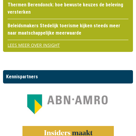
Thermen Berendonck: hoe bewuste keuzes de beleving
versterken
Beleidsmakers Stedelijk toerisme kijken steeds meer
naar maatschappelijke meerwaarde
LEES MEER OVER INSIGHT
Kennispartners