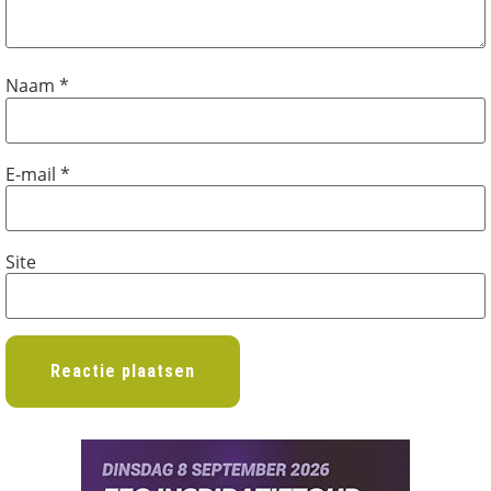
Naam
*
E-mail
*
Site