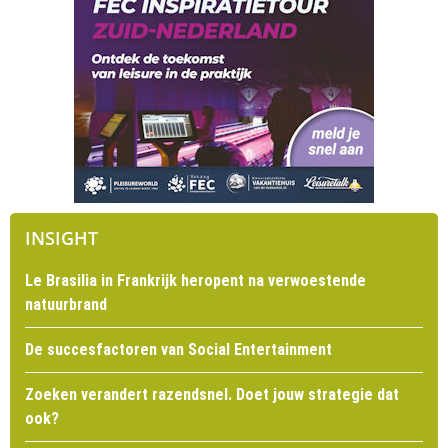
INSIGHT
Le Brasilia in Frankrijk heropent na verwoestende
natuurbrand
De succesfactoren van Social Entertainment
Zoeken verandert razendsnel. Doet jouw strategie dat
ook?