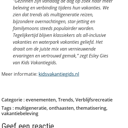
“Gezinnen zijn vandaag de dag op zoek naar méér
beleving en verbinding tijdens hun vakanties. We
zien dat trends als multigeneratie reizen,
bijzondere overnachtingen, star-jetting en
familymoons steeds populairder worden.
Tegelijkertijd blijven klassiekers als all-inclusive
vakanties en waterpark vakanties geliefd. Het
draait om de juiste mix van vernieuwende
ervaringen en vertrouwd gemak,” zegt Esley Gies
van Kids Vakantiegids.
Meer informatie:
kidsvakantiegids.nl
Categorie :
evenementen
,
Trends
,
Verblijfsrecreatie
Tags :
multigeneratie
,
onthaasten
,
thematisering
,
vakantiebeleving
Geef een reactie