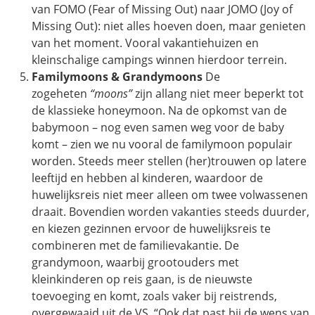
van FOMO (Fear of Missing Out) naar JOMO (Joy of
Missing Out): niet alles hoeven doen, maar genieten
van het moment. Vooral vakantiehuizen en
kleinschalige campings winnen hierdoor terrein.
Familymoons & Grandymoons
De
zogeheten
“moons”
zijn allang niet meer beperkt tot
de klassieke honeymoon. Na de opkomst van de
babymoon – nog even samen weg voor de baby
komt – zien we nu vooral de familymoon populair
worden. Steeds meer stellen (her)trouwen op latere
leeftijd en hebben al kinderen, waardoor de
huwelijksreis niet meer alleen om twee volwassenen
draait. Bovendien worden vakanties steeds duurder,
en kiezen gezinnen ervoor de huwelijksreis te
combineren met de familievakantie. De
grandymoon, waarbij grootouders met
kleinkinderen op reis gaan, is de nieuwste
toevoeging en komt, zoals vaker bij reistrends,
overgewaaid uit de VS. “Ook dat past bij de wens van