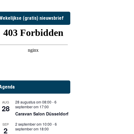
Wekelijkse (gratis) nieuwsbrief
Agenda
28 augustus om 08:00
-
6
AUG
28
september om 17:00
Caravan Salon Düsseldorf
2 september om 10:00
-
6
SEP
2
september om 18:00