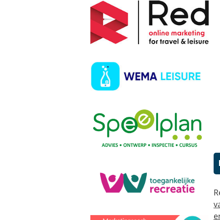
R
v
e