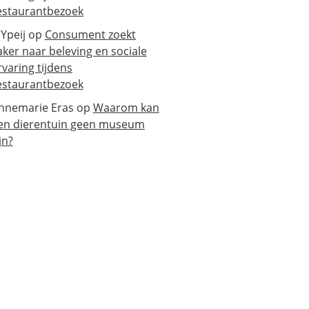
estaurantbezoek
 Ypeij
op
Consument zoekt
aker naar beleving en sociale
rvaring tijdens
estaurantbezoek
nnemarie Eras
op
Waarom kan
en dierentuin geen museum
jn?