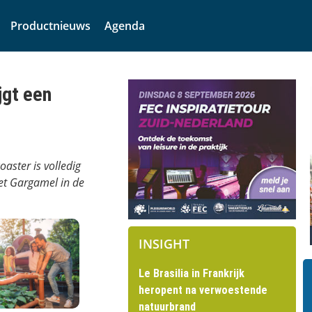
Productnieuws
Agenda
jgt een
aster is volledig
et Gargamel in de
INSIGHT
Le Brasilia in Frankrijk
heropent na verwoestende
natuurbrand