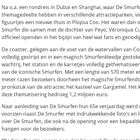
Na o.a. een rondreis in Dubai en Shanghai, waar De Smurf
themagedeelte hebben in verschillende attractieparken, v
figuurtjes een nieuwe thuis in Plopsa Coo. Het waren dan
Smurfin die samen met de dochter van Peyo, Véronique Cul
officieel openden in het bijzijn van heel wat fans en genod
De coaster, gelegen aan de voet van de watervallen van Co
volledig gestript en in een magisch Smurfenkleedje gestok
wachtrij, het station en de karretjes volledig gethematisee
van de iconische Smurfen. Met een lengte van 570 meter e
meter razen bezoekers doorheen het magische Smurfendo
pronkstuk van de attractie; het kasteel van Gargamel. Het 
deze thematisering bedroeg 1,2 miljoen euro.
Naar aanleiding van De Smurfen hun 65e verjaardag werd 
voorzien naast De Smurfer met indrukwekkende foto’s en le
over De Smurfen, die ook na de opening voor een bepaalde t
hangen voor de bezoekers.