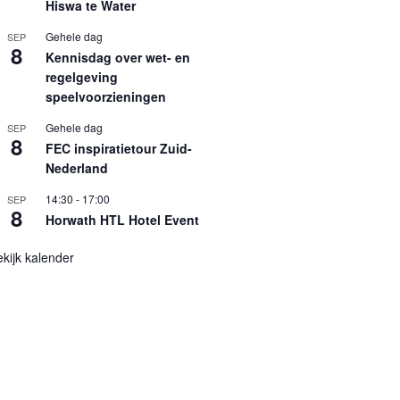
Hiswa te Water
Gehele dag
SEP
8
Kennisdag over wet- en
regelgeving
speelvoorzieningen
Gehele dag
SEP
8
FEC inspiratietour Zuid-
Nederland
14:30
-
17:00
SEP
8
Horwath HTL Hotel Event
kijk kalender