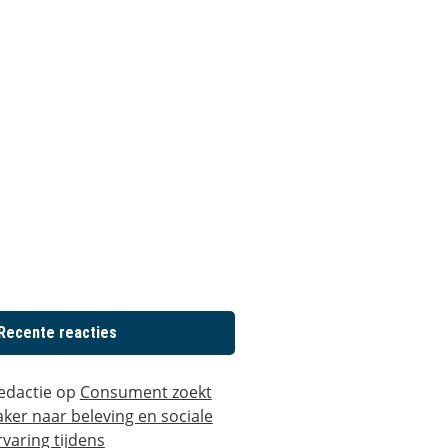
Recente reacties
edactie
op
Consument zoekt
aker naar beleving en sociale
rvaring tijdens