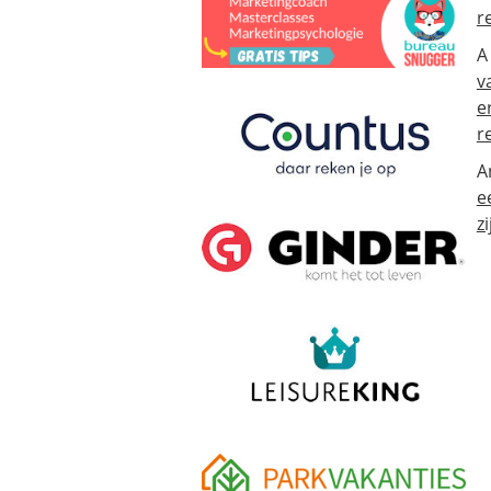
r
A
v
e
r
A
e
zi