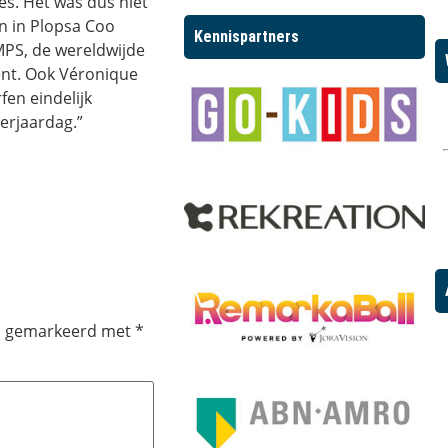
es. Het was dus niet
n in Plopsa Coo
Kennispartners
MPS, de wereldwijde
ent. Ook Véronique
fen eindelijk
erjaardag.”
jn gemarkeerd met
*