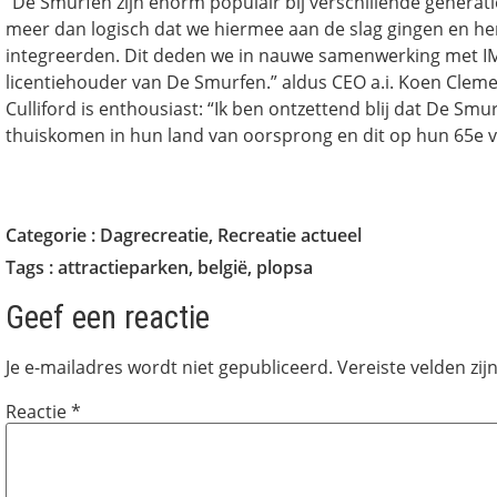
“De Smurfen zijn enorm populair bij verschillende generati
meer dan logisch dat we hiermee aan de slag gingen en he
integreerden. Dit deden we in nauwe samenwerking met I
licentiehouder van De Smurfen.” aldus CEO a.i. Koen Clem
Culliford is enthousiast: “Ik ben ontzettend blij dat De Smur
thuiskomen in hun land van oorsprong en dit op hun 65e v
Categorie :
Dagrecreatie
,
Recreatie actueel
Tags :
attractieparken
,
belgië
,
plopsa
Geef een reactie
Je e-mailadres wordt niet gepubliceerd.
Vereiste velden zi
Reactie
*