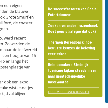
en een eigen
De succesfactoren van Social
inden de blauwe
Entertainment
 ook Grote Smurf en
liford, de coaster
Zoeken verandert razendsnel.
igden.
Doet jouw strategie dat ook?
o, werd recent
Thermen Berendonck: hoe
en. Zo werden de
bewuste keuzes de beleving
rd naar de leefwereld
versterken
n een hoogte van 15
rp en langs het
Beleidsmakers Stedelijk
kostenplaatje van
toerisme kijken steeds meer
naar maatschappelijke
er ook een expo
meerwaarde
uke wist-je-datjes
LEES MEER OVER INSIGHT
ijd zal blijven