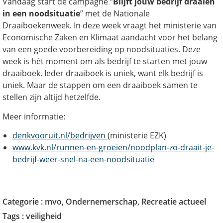
Vandaag start de campagne “
Blijft jouw bedrijf draaien
in een noodsituatie
” met de Nationale
Draaiboekenweek. In deze week vraagt het ministerie van
Economische Zaken en Klimaat aandacht voor het belang
van een goede voorbereiding op noodsituaties. Deze
week is hét moment om als bedrijf te starten met jouw
draaiboek. Ieder draaiboek is uniek, want elk bedrijf is
uniek. Maar de stappen om een draaiboek samen te
stellen zijn altijd hetzelfde.
Meer informatie:
denkvooruit.nl/bedrijven
(ministerie EZK)
www.kvk.nl/runnen-en-groeien/noodplan-zo-draait-je-
bedrijf-weer-snel-na-een-noodsituatie
Categorie :
mvo
,
Ondernemerschap
,
Recreatie actueel
Tags :
veiligheid