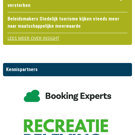
versterken
Beleidsmakers Stedelijk toerisme kijken steeds meer
naar maatschappelijke meerwaarde
LEES MEER OVER INSIGHT
Kennispartners