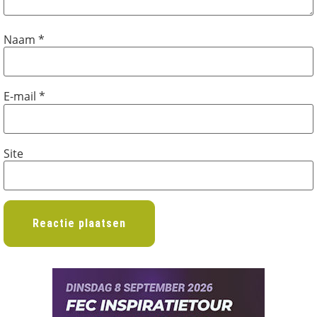
Naam
*
E-mail
*
Site