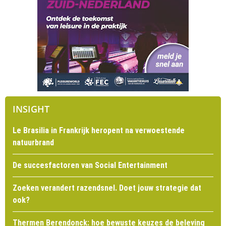
INSIGHT
Le Brasilia in Frankrijk heropent na verwoestende
natuurbrand
De succesfactoren van Social Entertainment
Zoeken verandert razendsnel. Doet jouw strategie dat
ook?
Thermen Berendonck: hoe bewuste keuzes de beleving