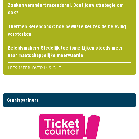
Zoeken verandert razendsnel. Doet jouw strategie dat
ook?
Thermen Berendonck: hoe bewuste keuzes de beleving
versterken
Beleidsmakers Stedelijk toerisme kijken steeds meer
naar maatschappelijke meerwaarde
LEES MEER OVER INSIGHT
Kennispartners