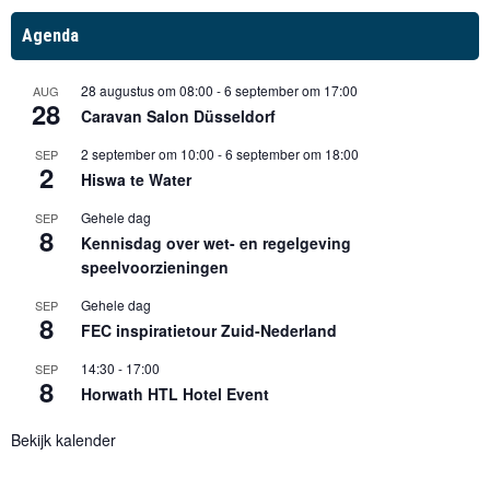
Agenda
28 augustus om 08:00
-
6 september om 17:00
AUG
28
Caravan Salon Düsseldorf
2 september om 10:00
-
6 september om 18:00
SEP
2
Hiswa te Water
Gehele dag
SEP
8
Kennisdag over wet- en regelgeving
speelvoorzieningen
Gehele dag
SEP
8
FEC inspiratietour Zuid-Nederland
14:30
-
17:00
SEP
8
Horwath HTL Hotel Event
Bekijk kalender