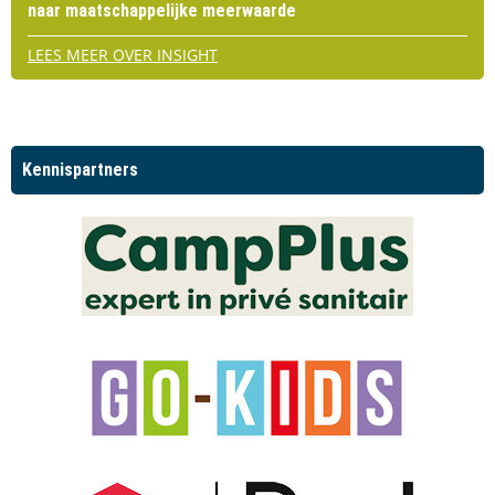
naar maatschappelijke meerwaarde
LEES MEER OVER INSIGHT
Kennispartners