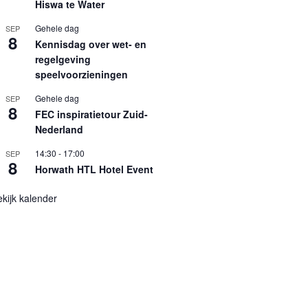
Hiswa te Water
Gehele dag
SEP
8
Kennisdag over wet- en
regelgeving
speelvoorzieningen
Gehele dag
SEP
8
FEC inspiratietour Zuid-
Nederland
14:30
-
17:00
SEP
8
Horwath HTL Hotel Event
kijk kalender