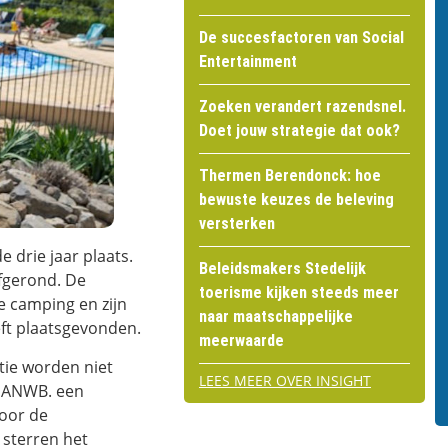
De succesfactoren van Social
Entertainment
Zoeken verandert razendsnel.
Doet jouw strategie dat ook?
Thermen Berendonck: hoe
bewuste keuzes de beleving
versterken
 drie jaar plaats.
Beleidsmakers Stedelijk
afgerond. De
toerisme kijken steeds meer
e camping en zijn
naar maatschappelijke
ft plaatsgevonden.
meerwaarde
tie worden niet
LEES MEER OVER INSIGHT
n ANWB. een
voor de
 sterren het