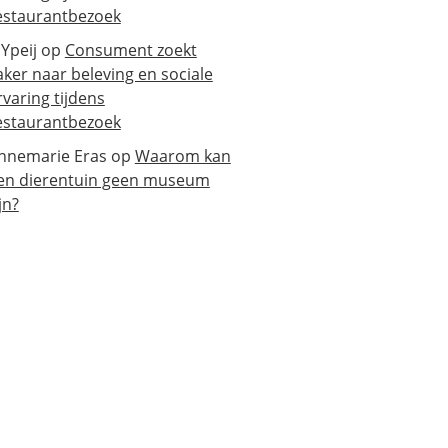
estaurantbezoek
 Ypeij
op
Consument zoekt
aker naar beleving en sociale
rvaring tijdens
estaurantbezoek
nnemarie Eras
op
Waarom kan
en dierentuin geen museum
jn?