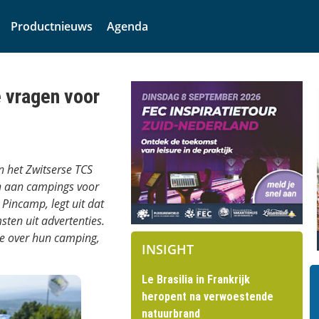
Productnieuws
Agenda
 vragen voor
 het Zwitserse TCS
en aan campings voor
 Pincamp, legt uit dat
ten uit advertenties.
e over hun camping,
INSIGHT
Le Brasilia in Frankrijk
heropent na verwoestende
natuurbrand