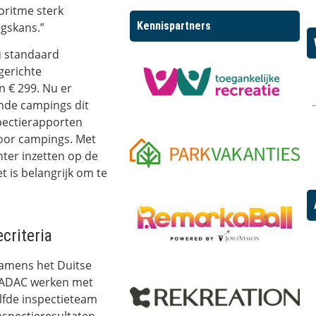
goritme sterk
Kennispartners
ngskans.”
u standaard
gerichte
 € 299. Nu er
nde campings dit
spectierapporten
voor campings. Met
ter inzetten op de
t is belangrijk om te
criteria
amens het Duitse
 ADAC werken met
elfde inspectieteam
nspectieresultaten.