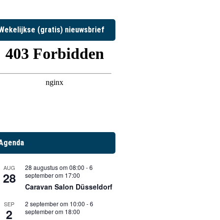
Wekelijkse (gratis) nieuwsbrief
Agenda
28 augustus om 08:00
-
6
AUG
28
september om 17:00
Caravan Salon Düsseldorf
2 september om 10:00
-
6
SEP
2
september om 18:00