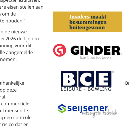
re eisen stellen aan
en om de
 te houden.”
in de nieuwe
ei 2026 de tijd om
anning voor dit
alle aangemelde
genomen.
fhankelijke
Be
 op deze
ral
at commerciëler
eel mensen te
ij een controle,
risico dat er