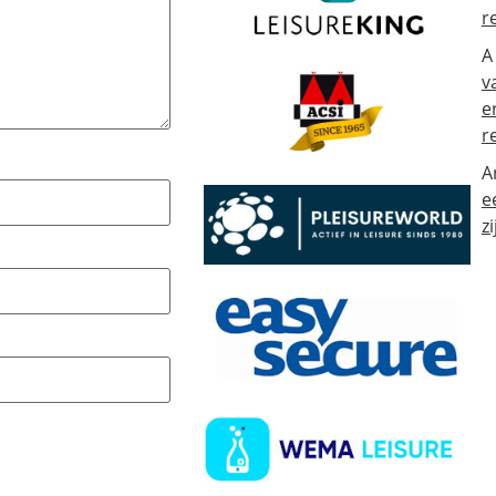
r
A
v
e
r
A
e
zi