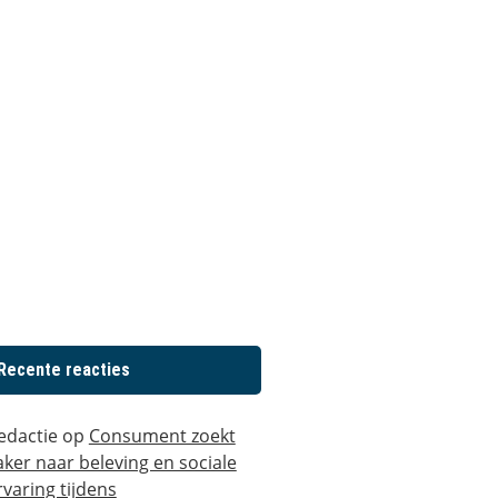
Recente reacties
edactie
op
Consument zoekt
aker naar beleving en sociale
rvaring tijdens