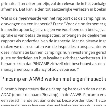
primaire filtercriterium zijn, zal de relevantie in het zoekal
afnemen. Dat kan leiden tot aanzienlijke verliezen in boeki
Wat is de meerwaarde van het rapport dat de campings n
ontvangen na een inspectie? Frers: “Voor de ondernemers
inspectierapportages vroegen we voorheen een bedrag van
sprake is van betaalde inspecties, ontvangen de deelneme
rapport als onderdeel van de inspectie. Met de nieuwe in
maken we de resultaten van de inspecties transparanter 
deze informatie kunnen campings hun investeringen gerich
juiste onderdelen en hun kwaliteit zichtbaar verbeteren. He
benadrukken dat PiNCAMP zichzelf niet beschouwt als een
managementconsultancy of adviesbureau.”
Pincamp en ANWB werken met eigen inspectie
Pincamp Inspecteurs die de camping bezoeken doen dat n
ADAC (onder de naam Pincamp) en de ANWB. Pincamp en
een verschillende set aan criteria. Deze worden door hetz
verzameld, maar kunnen dus wel leiden tot verschillende i