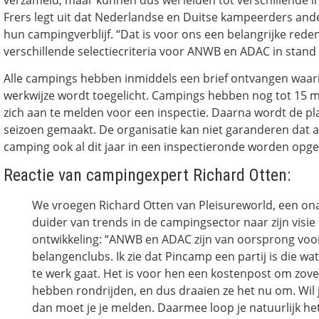
Frers legt uit dat Nederlandse en Duitse kampeerders ande
hun campingverblijf. “Dat is voor ons een belangrijke red
verschillende selectiecriteria voor ANWB en ADAC in stand
Alle campings hebben inmiddels een brief ontvangen waar
werkwijze wordt toegelicht. Campings hebben nog tot 15 m
zich aan te melden voor een inspectie. Daarna wordt de pl
seizoen gemaakt. De organisatie kan niet garanderen dat 
camping ook al dit jaar in een inspectieronde worden op
Reactie van campingexpert Richard Otten:
We vroegen Richard Otten van Pleisureworld, een ona
duider van trends in de campingsector naar zijn visie
ontwikkeling: “ANWB en ADAC zijn van oorsprong voo
belangenclubs. Ik zie dat Pincamp een partij is die w
te werk gaat. Het is voor hen een kostenpost om zov
hebben rondrijden, en dus draaien ze het nu om. Wil j
dan moet je je melden. Daarmee loop je natuurlijk het 