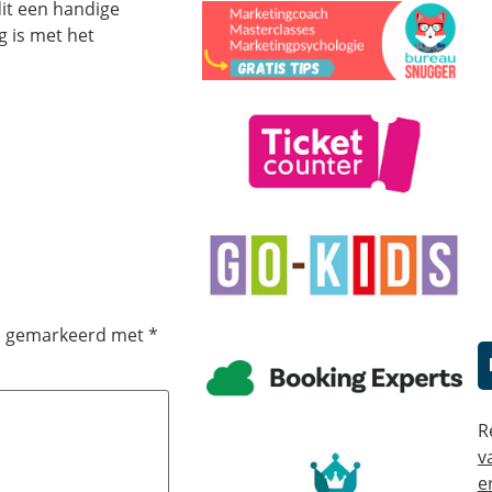
 dit een handige
g is met het
jn gemarkeerd met
*
R
v
e