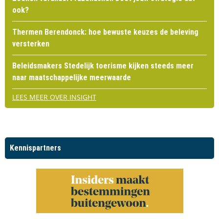
ook?
Thermen Berendonck: hoe bewuste keuzes de beleving
versterken
Beleidsmakers Stedelijk toerisme kijken steeds meer
naar maatschappelijke meerwaarde
LEES MEER OVER INSIGHT
Kennispartners