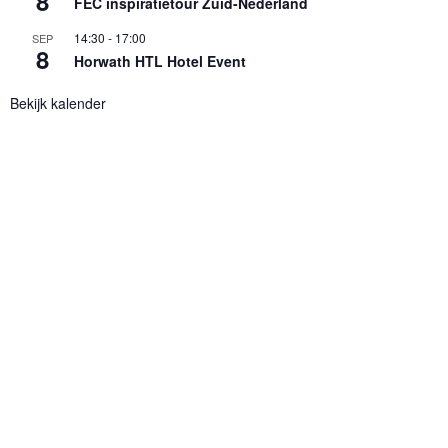
8
FEC inspiratietour Zuid-Nederland
14:30
-
17:00
SEP
8
Horwath HTL Hotel Event
Bekijk kalender