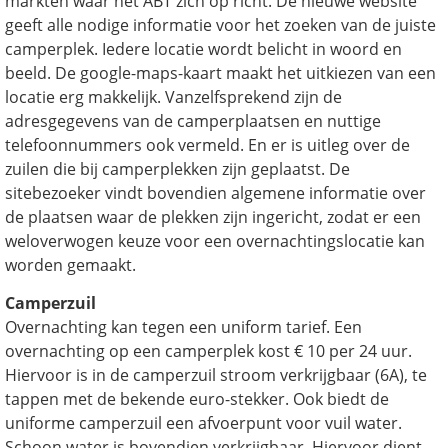
markten waar het ABT zich op richt. De nieuwe website
geeft alle nodige informatie voor het zoeken van de juiste
camperplek. Iedere locatie wordt belicht in woord en
beeld. De google-maps-kaart maakt het uitkiezen van een
locatie erg makkelijk. Vanzelfsprekend zijn de
adresgegevens van de camperplaatsen en nuttige
telefoonnummers ook vermeld. En er is uitleg over de
zuilen die bij camperplekken zijn geplaatst. De
sitebezoeker vindt bovendien algemene informatie over
de plaatsen waar de plekken zijn ingericht, zodat er een
weloverwogen keuze voor een overnachtingslocatie kan
worden gemaakt.
Camperzuil
Overnachting kan tegen een uniform tarief. Een
overnachting op een camperplek kost € 10 per 24 uur.
Hiervoor is in de camperzuil stroom verkrijgbaar (6A), te
tappen met de bekende euro-stekker. Ook biedt de
uniforme camperzuil een afvoerpunt voor vuil water.
Schoon water is bovendien verkrijgbaar. Hiervoor dient