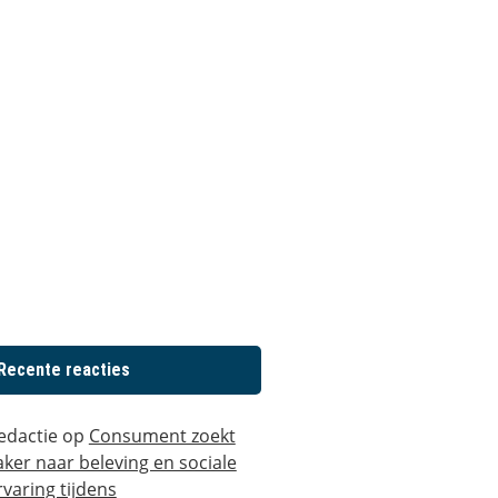
Recente reacties
edactie
op
Consument zoekt
aker naar beleving en sociale
rvaring tijdens