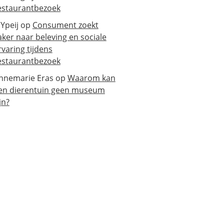
estaurantbezoek
 Ypeij
op
Consument zoekt
aker naar beleving en sociale
rvaring tijdens
estaurantbezoek
nnemarie Eras
op
Waarom kan
en dierentuin geen museum
jn?