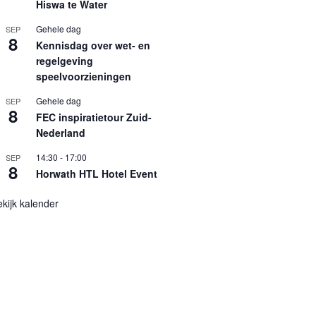
Hiswa te Water
Gehele dag
SEP
8
Kennisdag over wet- en
regelgeving
speelvoorzieningen
Gehele dag
SEP
8
FEC inspiratietour Zuid-
Nederland
14:30
-
17:00
SEP
8
Horwath HTL Hotel Event
kijk kalender