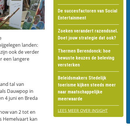
De succesfactoren van Social
Entertainment
Zoeken verandert razendsnel.
e
Doet jouw strategie dat ook?
ijgelegen landen:
Thermen Berendonck: hoe
 zijn ook de verder
bewuste keuzes de beleving
r een langere
versterken
Beleidsmakers Stedelijk
and tal van
toerisme kijken steeds meer
zoals Dauwpop in
naar maatschappelijke
en 4 juni en Breda
meerwaarde
LEES MEER OVER INSIGHT
how van 2 tot en
ns Hemelvaart kan