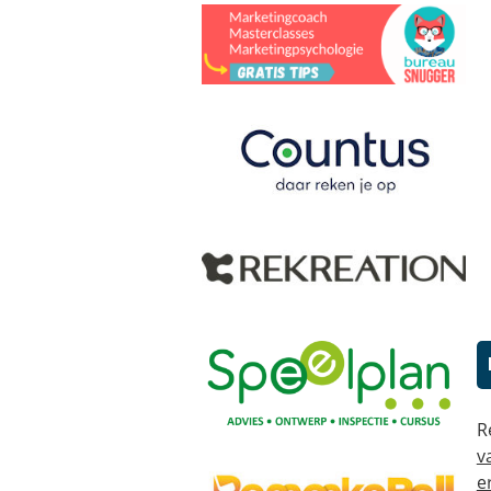
R
v
e