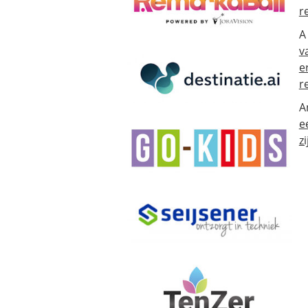
r
A
v
e
r
A
e
zi