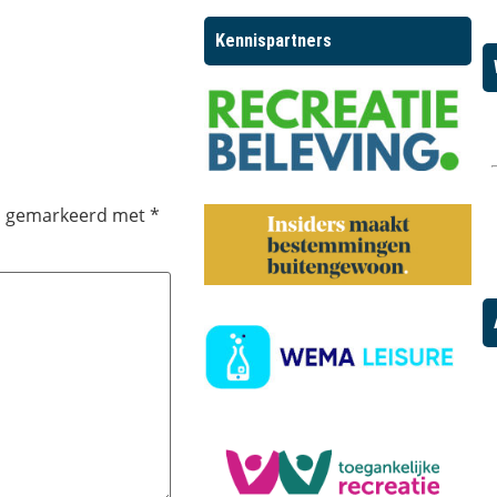
Kennispartners
jn gemarkeerd met
*