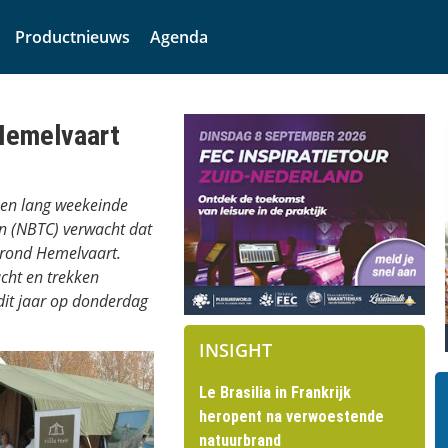
Productnieuws
Agenda
 Hemelvaart
 een lang weekeinde
n (NBTC) verwacht dat
 rond Hemelvaart.
cht en trekken
dit jaar op donderdag
INSIGHT
Le Brasilia in Frankrijk
heropent na verwoestende
natuurbrand