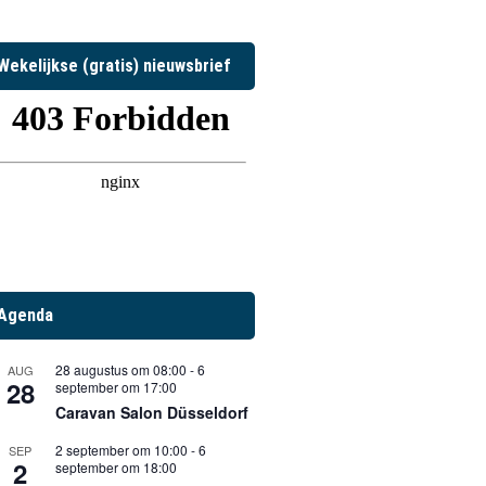
Wekelijkse (gratis) nieuwsbrief
Agenda
28 augustus om 08:00
-
6
AUG
28
september om 17:00
Caravan Salon Düsseldorf
2 september om 10:00
-
6
SEP
2
september om 18:00