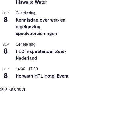
Hiswa te Water
Gehele dag
SEP
8
Kennisdag over wet- en
regelgeving
speelvoorzieningen
Gehele dag
SEP
8
FEC inspiratietour Zuid-
Nederland
14:30
-
17:00
SEP
8
Horwath HTL Hotel Event
kijk kalender