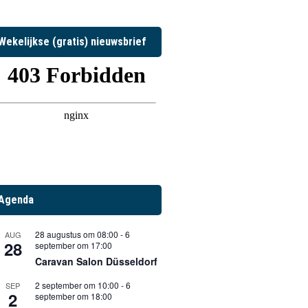
Wekelijkse (gratis) nieuwsbrief
Agenda
28 augustus om 08:00
-
6
AUG
28
september om 17:00
Caravan Salon Düsseldorf
2 september om 10:00
-
6
SEP
2
september om 18:00