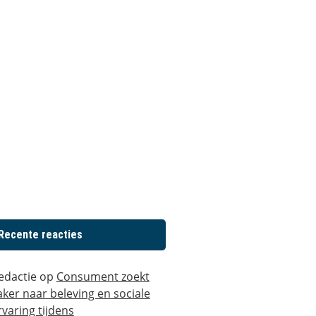
Recente reacties
edactie
op
Consument zoekt
aker naar beleving en sociale
rvaring tijdens