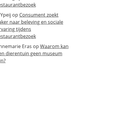
estaurantbezoek
 Ypeij
op
Consument zoekt
aker naar beleving en sociale
rvaring tijdens
estaurantbezoek
nnemarie Eras
op
Waarom kan
en dierentuin geen museum
jn?