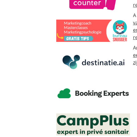
r
A
v
e
r
A
e
zi