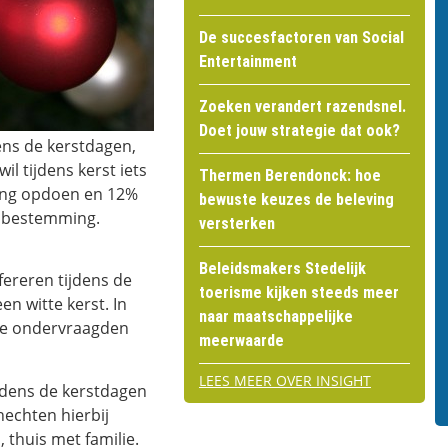
De succesfactoren van Social
Entertainment
Zoeken verandert razendsnel.
Doet jouw strategie dat ook?
ens de kerstdagen,
l tijdens kerst iets
Thermen Berendonck: hoe
ring opdoen en 12%
bewuste keuzes de beleving
e bestemming.
versterken
Beleidsmakers Stedelijk
fereren tijdens de
toerisme kijken steeds meer
en witte kerst. In
naar maatschappelijke
 de ondervraagden
meerwaarde
LEES MEER OVER INSIGHT
ijdens de kerstdagen
echten hierbij
 thuis met familie.