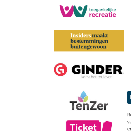
R
v
e